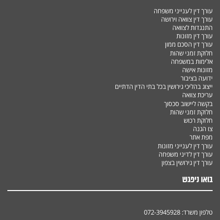
עורך דין לענייני משפחה
עורך דין צוואה וירושה
התנגדות לצוואה
עורך דין מזונות
עורך דין הסכם ממון
חלוקת זמני שהות
אלימות במשפחה
מזונות אישה
ידועה בציבור
ייצוג בהליכי גירושין בכל בתי הדין הדתיים
עריכת צוואה
בקשה ליישוב סכסוך
חלוקת זמני שהות
חלוקת רכוש
צו הגנה
מפת אתר
עורך דין לענייני מזונות
עורך דין לדיני משפחה
עורך דין גירושין בצפון
בואו ניפגש
טלפון משרד:
072-3945928