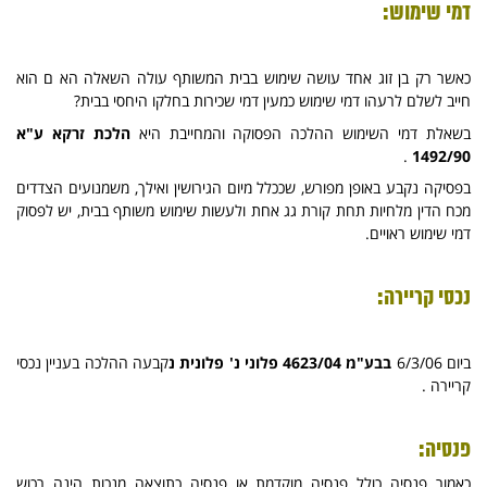
דמי שימוש:
כאשר רק בן זוג אחד עושה שימוש בבית המשותף עולה השאלה הא ם הוא
חייב לשלם לרעהו דמי שימוש כמעין דמי שכירות בחלקו היחסי בבית?
בשאלת דמי השימוש ההלכה הפסוקה והמחייבת היא
הלכת זרקא ע"א
.
1492/90
בפסיקה נקבע באופן מפורש, שככלל מיום הגירושין ואילך, משמנועים הצדדים
מכח הדין מלחיות תחת קורת גג אחת ולעשות שימוש משותף בבית, יש לפסוק
דמי שימוש ראויים.
נכסי קריירה:
ביום 6/3/06
בבע"מ 4623/04 פלוני נ' פלונית נ
קבעה ההלכה בעניין נכסי
קריירה .
פנסיה:
כאמור פנסיה כולל פנסיה מוקדמת או פנסיה כתוצאה מנכות הינה רכוש