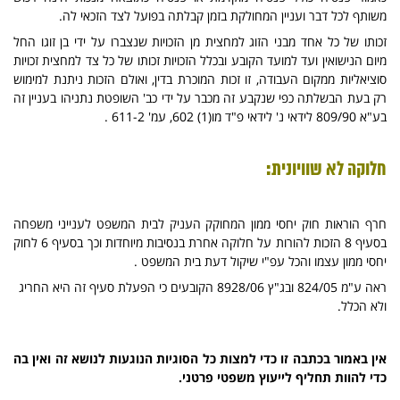
משותף לכל דבר ועניין המחולקת בזמן קבלתה בפועל לצד הזכאי לה.
זכותו של כל אחד מבני הזוג למחצית מן הזכויות שנצברו על ידי בן זוגו החל
מיום הנישואין ועד למועד הקובע ובכלל הזכויות זכותו של כל צד למחצית זכויות
סוציאליות ממקום העבודה, זו זכות המוכרת בדין, ואולם הזכות ניתנת למימוש
רק בעת הבשלתה כפי שנקבע זה מכבר על ידי כב' השופטת נתניהו בעניין זה
בע"א 809/90 לידאי נ' לידאי פ"ד מו(1) 602, עמ' 611-2 .
חלוקה לא שוויונית:
חרף הוראות חוק יחסי ממון המחוקק העניק לבית המשפט לענייני משפחה
בסעיף 8 הזכות להורות על חלוקה אחרת בנסיבות מיוחדות וכך בסעיף 6 לחוק
יחסי ממון עצמו והכל עפ"י שיקול דעת בית המשפט .
ראה ע"מ 824/05 ובג"ץ 8928/06 הקובעים כי הפעלת סעיף זה היא החריג
ולא הכלל.
אין באמור בכתבה זו כדי למצות כל הסוגיות הנוגעות לנושא זה ואין בה
כדי להוות תחליף לייעוץ משפטי פרטני.