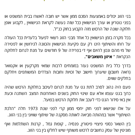
בני הזוג יכולים באמצעות הסכם ממון אשר יש חובה לאשרו בבית המשפט או
בפני נוטריון או עורך הנישואין ככל שזה נעשה לקראת הנישואין , לקבוע אופן
חלוקה שונה של הרכוש מזה הקבוע בחוק כנ"ל.
בכל מקרה בזמן הנישואין כל אחד מבני הזוג רשאי לפעול בלעדית ככל העולה
על רוחו והשיתוף הינו רק עם פקיעת הנישואין והכוונה לגירושין או לפטירה
של מי מהם ונכון להיום אף די בפרידה של 9 חודשים על מנת לגרום לחלוקה
הנקראת "
איזון משאבים".
בדרך כלל בית המשפט נעזר במומחים לרבות שמאי מקרקעין או אקטואר
(רואה חשבון) שיערוך חישוב של זכויות וחובות הצדדים המשותפים ויחלקם
בחלקים שווים.
פעם היה נהוג לסרב לתת גט על מנת לגרום לעיכוב בחלוקת הרכוש שהיה
כרוך בגט עצמו אלא עם שינוי החוק בשנים האחרונות המצב השתנה וכעת
אין באי סידור הגט כדי לעכב את חלוקת הרכוש בפועל.
על אלו שנישאו לפני חוק יחסי ממון קרי לפני שנת 1973 חלה "הלכת
השיתוף" אשר במהותה מביאה לאותה מסקנה של שיתוף שוויוני בין בני הזוג.
בין השאר כספי פיצויי פיטורין, פנסיה , קופות גמל , קרנות השתלמות ואף
מוניטין של עסק נחשבים לרכוש משותף שיש לחלקו בין בני הזוג.