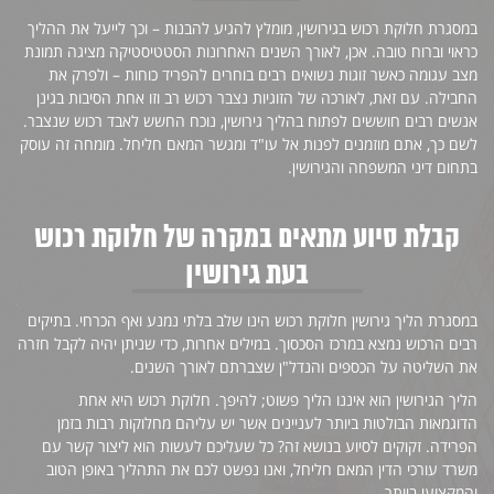
במסגרת חלוקת רכוש בגירושין, מומלץ להגיע להבנות – וכך לייעל את ההליך
כראוי וברוח טובה. אכן, לאורך השנים האחרונות הסטטיסטיקה מציגה תמונת
מצב עגומה כאשר זוגות נשואים רבים בוחרים להפריד כוחות – ולפרק את
החבילה. עם זאת, לאורכה של הזוגיות נצבר רכוש רב וזו אחת הסיבות בגינן
לאו
אנשים רבים חוששים לפתוח בהליך גירושין, נוכח החשש לאבד רכוש שנצבר.
הוא
לשם כך, אתם מוזמנים לפנות אל עו"ד ומגשר המאם חליחל. מומחה זה עוסק
האה
בתחום דיני המשפחה והגירושין.
לא 
במק
– א
קבלת סיוע מתאים במקרה של חלוקת רכוש
מהפ
בעת גירושין
בהת
בשו
במסגרת הליך גירושין חלוקת רכוש הינו שלב בלתי נמנע ואף הכרחי. בתיקים
כתו
ו
רבים הרכוש נמצא במרכז הסכסוך. במילים אחרות, כדי שניתן יהיה לקבל חזרה
ידי
את השליטה על הכספים והנדל"ן שצברתם לאורך השנים.
וזא
יכו
הליך הגירושין הוא איננו הליך פשוט; להיפך. חלוקת רכוש היא אחת
דין
הדוגמאות הבולטות ביותר לעניינים אשר יש עליהם מחלוקות רבות בזמן
הפרידה. זקוקים לסיוע בנושא זה? כל שעליכם לעשות הוא ליצור קשר עם
משרד עורכי הדין המאם חליחל, ואנו נפשט לכם את התהליך באופן הטוב
והמקצועי ביותר.