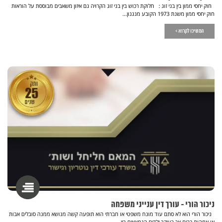
חוק יחסי ממון בין בני זוג : חלוקת רכוש בין בני זוג הקרויה גם איזון משאבים מבוססת על הוראות
חוק יחסי ממון משנת 1973 הקובע מנגנון...
המשיכו לקרוא >
ניכור הורי - עורך דין ענייני משפחה
ניכור הורי הוא לא סתם עוד מונח משפטי או חברתי הוא תופעה קשה מנושא ממנה סובלים אבות
או אמהות רבים אך בעיקר ילדים הנמצאים בין...