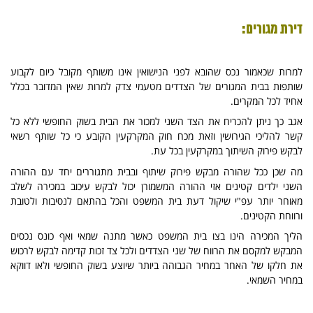
דירת מגורים:
למרות שכאמור נכס שהובא לפני הנישואין אינו משותף מקובל כיום לקבוע
שותפות בבית המגורים של הצדדים מטעמי צדק למרות שאין המדובר בכלל
אחיד לכל המקרים.
אגב כך ניתן להכריח את הצד השני למכור את הבית בשוק החופשי ללא כל
קשר להליכי הגירושין וזאת מכח חוק המקרקעין הקובע כי כל שותף רשאי
לבקש פירוק השיתוך במקרקעין בכל עת.
מה שכן ככל שהורה מבקש פירוק שיתוף ובבית מתגוררים יחד עם ההורה
השני ילדים קטינים אזי ההורה המשמורן יכול לבקש עיכוב במכירה לשלב
מאוחר יותר עפ"י שיקול דעת בית המשפט והכל בהתאם לנסיבות ולטובת
ורווחת הקטינים.
הליך המכירה הינו בצו בית המשפט כאשר מתנה שמאי ואף כונס נכסים
המבקש למקסם את הרווח של שני הצדדים ולכל צד זכות קדימה לבקש לרכוש
את חלקו של האחר במחיר הגבוהה ביותר שיוצע בשוק החופשי ולאו דווקא
במחיר השמאי.