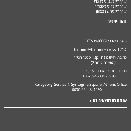
עורך דין לענייני מזונות
עורך דין לדיני משפחה
עורך דין גירושין בצפון
בואו ניפגש
טלפון משרד:
072-3946004
מייל:
hamam@hamam-law.co.il
כתובת:
ראש פינה - קניון סנטר הגליל
(התאנה-קומה 2)
כתובת:
סניף - הפרסה 6 עפולה
טלפון - 072-3946004
Karageorgi Servias 4, Syntagma Square
Athens Office:
0030-6944841290
אנחנו גם נמצאים כאן: