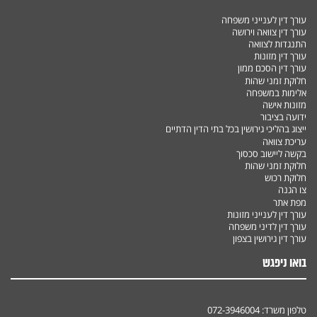
עורך דין לענייני משפחה
עורך דין צוואה וירושה
התנגדות לצוואה
עורך דין מזונות
עורך דין הסכם ממון
חלוקת זמני שהות
אלימות במשפחה
מזונות אישה
ידועה בציבור
ייצוג בהליכי גירושין בכל בתי הדין הדתיים
עריכת צוואה
בקשה ליישוב סכסוך
חלוקת זמני שהות
חלוקת רכוש
צו הגנה
מפת אתר
עורך דין לענייני מזונות
עורך דין לדיני משפחה
עורך דין גירושין בצפון
בואו ניפגש
טלפון משרד:
072-3946004