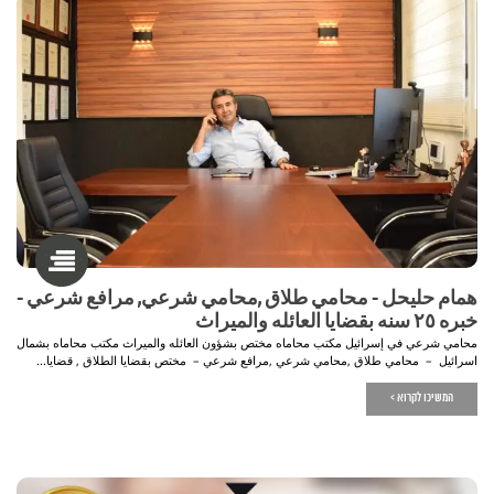
همام حليحل - محامي طلاق ,محامي شرعي, مرافع شرعي -
خبره ٢٥ سنه بقضايا العائله والميراث
محامي شرعي في إسرائيل مكتب محاماه مختص بشؤون العائله والميراث مكتب محاماه بشمال
اسرائيل – محامي طلاق ,محامي شرعي ,مرافع شرعي – مختص بقضايا الطلاق , قضايا...
המשיכו לקרוא >