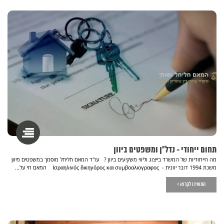
תחום ייחודי - נדל"ן ומשפטים ביוון
מה הייחודיות של המשרד בייצוג וליווי משקיעים ביוון ? עו"ד המאם חליחל מוסמך במשפטים מיוון
משנת 1994 דובר יוונית - Ισραηλινός δικηγόρος και συμβοαλιογραφος המאם חי על...
המשיכו לקרוא >