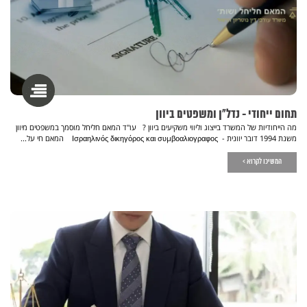
תחום ייחודי - נדל"ן ומשפטים ביוון
מה הייחודיות של המשרד בייצוג וליווי משקיעים ביוון ? עו"ד המאם חליחל מוסמך במשפטים מיוון
משנת 1994 דובר יוונית - Ισραηλινός δικηγόρος και συμβοαλιογραφος המאם חי על...
המשיכו לקרוא >