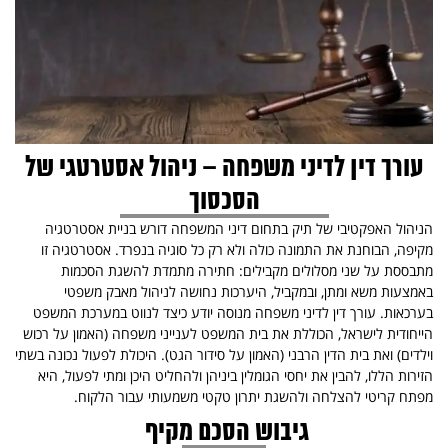
עורך דין לדיני משפחה – ניהול אסטרטגי של
הסכסוך
הניהול האפקטיבי של תיק בתחום דיני המשפחה דורש בניית אסטרטגיה
מקיפה, הבוחנת את התמונה כולה ולא רק כל סוגיה בנפרד. אסטרטגיה זו
מתבססת על שני מסלולים מקבילים: חתירה מתמדת להשגת הסכמות
באמצעות משא ומתן, ובמקביל, היערכות נחושה לניהול מאבק משפטי
בערכאות. עורך דין לדיני משפחה מנוסה יודע כיצד לנווט במערכת המשפט
הייחודית לישראל, הכוללת את בית המשפט לענייני משפחה (האמון על רכוש
וילדים) ואת בית הדין הרבני (האמון על סידור הגט). היכולת לפעול נכונה בשתי
הזירות הללו, להבין את יחסי הגומלין ביניהן ולהחליט היכן ומתי לפעול, היא
מפתח קריטי להצלחה ולהשגת יתרון טקטי משמעותי עבור הלקוח.
גיבוש הסכם מקיף