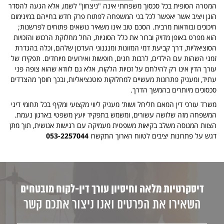
המטרה הסופית בכל סכסוך משפחתי אינה "ניצחון" לשמו, אלא הגעה להסדר
הוגן ויציב אשר יאפשר לכל בני המשפחה לפתוח פרק חדש בחייהם במינימום
חיכוכים ובוודאות מרבית. הסכם טוב אינו משאיר נושאים פתוחים לפרשנות;
הוא מפרט באופן מדויק וברור את כלל הסוגיות, החל מחלוקת הרכוש והזכויות
הסוציאליות, דרך קביעת דמי המזונות ומנגנוני העדכון שלהם, וכלה בהגדרת
זמני השהות עם הילדים, לרבות חגים, חופשות ואירועים מיוחדים. תפקידו של
עורך הדין אינו רק להילחם על זכויות הלקוח, אלא גם לוודא שהוא צופה פני
עתיד, ומעניק פתרונות מעשיים למחלוקות פוטנציאליות, ובכך חוסך מהצדדים
סכסוכים מיותרים בהמשך הדרך.
משרד עורכי דין המאם חליחל ושות' מעניק ליווי מקצועי ומקיף בכל תחומי דיני
המשפחה מזה שלושה עשורים, ו
משמש בתפקיד יועץ משפטי בארגון נעמת
.
הצוות המנוסה משלב בקיאות משפטית מעמיקה עם רגישות אנושית, תוך מתן
דגש על פתרונות יציבים לטווח הארוך התקשרו
053-2257044
דיסקרטיות מלאה וחיסיון עורך דין-לקוח מובטחים
השאירו את הפרטים ואנו ניצור אתכם קשר