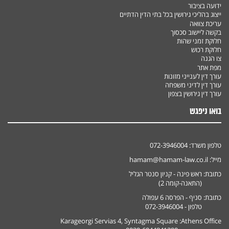
ידועה בציבור
ייצוג בהליכי גירושין בכל בתי הדין הדתיים
עריכת צוואה
בקשה ליישוב סכסוך
חלוקת זמני שהות
חלוקת רכוש
צו הגנה
מפת אתר
עורך דין לענייני מזונות
עורך דין לדיני משפחה
עורך דין גירושין בצפון
בואו ניפגש
טלפון משרד:
072-3946004
מייל:
hamam@hamam-law.co.il
כתובת:
ראש פינה - קניון סנטר הגליל
(התאנה-קומה 2)
כתובת:
סניף - הפרסה 6 עפולה
טלפון - 072-3946004
Karageorgi Servias 4, Syntagma Square
Athens Office: