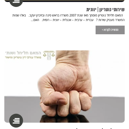
שירותי נוטריון | יוונית
המאם חליחל נוטריון מוסמך מאז שנת 2007 משרדו בראש פינה ובזיכרון יעקב. באלו שפות
המשרד מעניק שירות ? עברית – ערבית – אנגלית – יוונית – רוסית. האם...
המשיכו לקרוא >