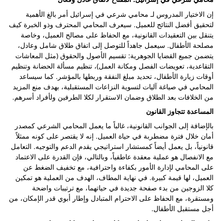
إن الاختيار المدروس لـ محامي شرعي في إسرائيل أمر بالغ الأهمية
لتحقيق أفضل النتائج للعميل. سيعرف المحامي المحترف وذو الخبرة كيف
يتنقل بين التعقيدات القانونية، مع الحفاظ على مصالح العميل، وخاصة
مصلحة الأطفال. سيعمل جاهداً للتوصل إلى اتفاق طلاق شامل وعادل،
يتضمن جميع القضايا الجوهرية: تقسيم الأصول والحقوق (مثل المعاشات
التقاعدية، تعويضات الفصل ومكانة العمل)، تنظيم مسألة الحضانة وتنظيم
أوقات زيارة الأطفال، تحديد مبلغ النفقة وربطها بالمؤشر. كما سيساعد
المحامي في صياغة آليات لتسوية النزاعات المستقبلية، بهدف منع المزيد
من الخلافات بعد الطلاق وضمان الاستقرار لكلا الطرفين ولأفراد أسرهم.
المساعدة تتجاوز القانون
بالإضافة إلى الجوانب القانونية، غالباً ما يعمل المحامي الشرعي كمصدر
أمان خلال فترة مضطربة في حياة العميل. إنه لا يقتصر على كونه ممثلاً
قانونياً، بل يعمل أيضاً كمستشار استراتيجي يقدم الدعم والتوجيه. التعامل
مع الانفصال هو عملية معقدة عاطفياً، وبالتالي، فإن القدرة على الاعتماد
على المحامي لإدارة الأمور بكفاءة واحترافية، مع تخفيف الضغط عن
العميل، لها قيمة كبيرة. في نهاية المطاف، الهدف من العملية هو تمكين
كلا الزوجين من بدء صفحة جديدة في حياتهما، مع ترتيبات واضحة
ومستقرة، مع الحفاظ على الاحترام المتبادل وإطار أبوي قدر الإمكان، من
أجل مستقبل الأطفال.