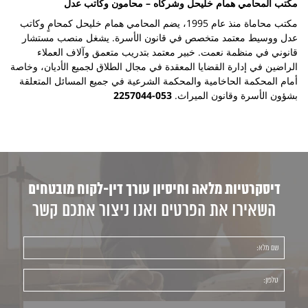
مكتب المحامي همام خليحل وشركاه – محامون وكاتب عدل
مكتب محاماة منذ عام 1995، يضم المحامي همام خليحل كمحامٍ وكاتب
عدل ووسيط معتمد متخصص في قانون الأسرة. يشغل منصب مستشار
قانوني في منظمة نعمت. خبير معتمد بتدريب متعمق وآلاف العملاء
الراضين في إدارة القضايا المعقدة في مجال الطلاق لجميع الأديان، وخاصة
أمام المحكمة الحاخامية والمحكمة الشرعية في جميع المسائل المتعلقة
بشؤون الأسرة وقانون الميراث.
053-2257044
דיסקרטיות מלאה וחיסיון עורך דין-לקוח מובטחים
השאירו את הפרטים ואנו ניצור אתכם קשר