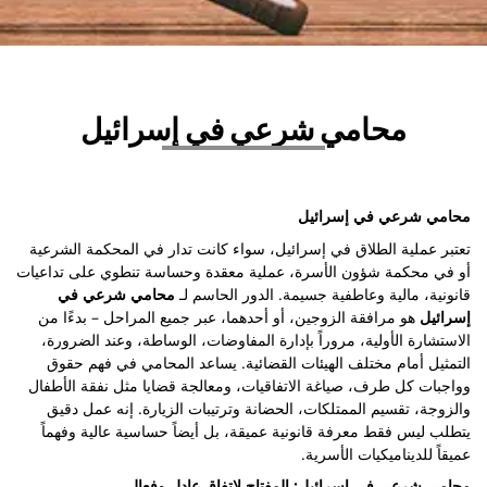
محامي شرعي في إسرائيل
محامي شرعي في إسرائيل
تعتبر عملية الطلاق في إسرائيل، سواء كانت تدار في المحكمة الشرعية
أو في محكمة شؤون الأسرة، عملية معقدة وحساسة تنطوي على تداعيات
قانونية، مالية وعاطفية جسيمة. الدور الحاسم لـ
محامي شرعي في
إسرائيل
هو مرافقة الزوجين، أو أحدهما، عبر جميع المراحل – بدءًا من
الاستشارة الأولية، مروراً بإدارة المفاوضات، الوساطة، وعند الضرورة،
التمثيل أمام مختلف الهيئات القضائية. يساعد المحامي في فهم حقوق
وواجبات كل طرف، صياغة الاتفاقيات، ومعالجة قضايا مثل نفقة الأطفال
والزوجة، تقسيم الممتلكات، الحضانة وترتيبات الزيارة. إنه عمل دقيق
يتطلب ليس فقط معرفة قانونية عميقة، بل أيضاً حساسية عالية وفهماً
عميقاً للديناميكيات الأسرية.
محامي شرعي في إسرائيل: المفتاح لاتفاق عادل وفعال