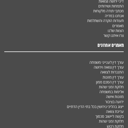
דיני ירושה וצוואות
התמחות ושירותים
מכתבי תודה מלקוחות
אנחנו במדיה
תעודות הוקרה והשתלמות
מאמרים
הצוות שלנו
צרו איתנו קשר
מאמרים אחרונים
עורך דין לענייני משפחה
עורך דין צוואה וירושה
התנגדות לצוואה
עורך דין מזונות
עורך דין הסכם ממון
חלוקת זמני שהות
אלימות במשפחה
מזונות אישה
ידועה בציבור
ייצוג בהליכי גירושין בכל בתי הדין הדתיים
עריכת צוואה
בקשה ליישוב סכסוך
חלוקת זמני שהות
חלוקת רכוש