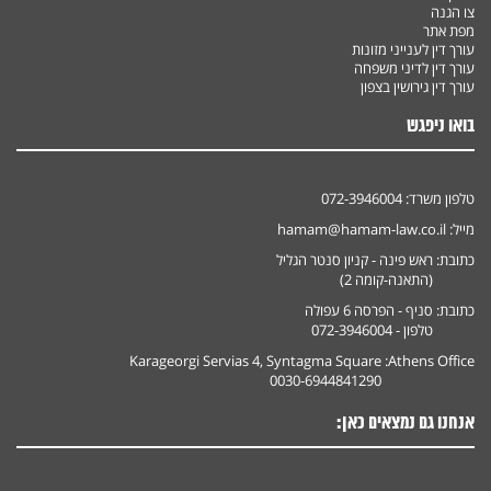
צו הגנה
מפת אתר
עורך דין לענייני מזונות
עורך דין לדיני משפחה
עורך דין גירושין בצפון
בואו ניפגש
טלפון משרד:
072-3946004
מייל:
hamam@hamam-law.co.il
כתובת:
ראש פינה - קניון סנטר הגליל
(התאנה-קומה 2)
כתובת:
סניף - הפרסה 6 עפולה
טלפון - 072-3946004
Karageorgi Servias 4, Syntagma Square
Athens Office:
0030-6944841290
אנחנו גם נמצאים כאן: