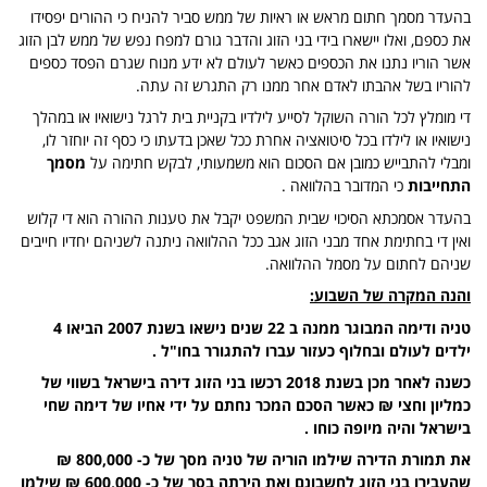
בהעדר מסמך חתום מראש או ראיות של ממש סביר להניח כי ההורים יפסידו
את כספם, ואלו יישארו בידי בני הזוג והדבר גורם למפח נפש של ממש לבן הזוג
אשר הוריו נתנו את הכספים כאשר לעולם לא ידע מנוח שגרם הפסד כספים
להוריו בשל אהבתו לאדם אחר ממנו רק התגרש זה עתה.
די מומלץ לכל הורה השוקל לסייע לילדיו בקניית בית לרגל נישואיו או במהלך
נישואיו או לילדו בכל סיטואציה אחרת ככל שאכן בדעתו כי כסף זה יוחזר לו,
ומבלי להתבייש כמובן אם הסכום הוא משמעותי, לבקש חתימה על
מסמך
התחייבות
כי המדובר בהלוואה .
בהעדר אסמכתא הסיכוי שבית המשפט יקבל את טענות ההורה הוא די קלוש
ואין די בחתימת אחד מבני הזוג אגב ככל ההלוואה ניתנה לשניהם יחדיו חייבים
שניהם לחתום על מסמל ההלוואה.
והנה המקרה של השבוע:
טניה ודימה המבוגר ממנה ב 22 שנים נישאו בשנת 2007 הביאו 4
ילדים לעולם ובחלוף כעזור עברו להתגורר בחו"ל .
כשנה לאחר מכן בשנת 2018 רכשו בני הזוג דירה בישראל בשווי של
כמליון וחצי ₪ כאשר הסכם המכר נחתם על ידי אחיו של דימה שחי
בישראל והיה מיופה כוחו .
את תמורת הדירה שילמו הוריה של טניה מסך של כ- 800,000 ₪
שהעבירו בני הזוג לחשבונם ואת הירתה בסך של כ- 600,000 ₪ שילמו