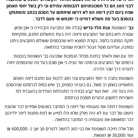
לבני הזוג הם כל חסכונתויהם להבטחת עתידם וכי רק בשל יחסי האמון
שהיו בינם לבין דימה הפ לא דרשו שיחתום על הסכם בכתב והסתפקו
בהסכם בעל פה משלא דמיינו כי יתכחש אי פעם לדבר .
כב'
השופטת
ענת הלר-כריש
קיבלה את התביעה והבהירה כי אכן מכיוון
שטניה היא בתם של התובעים ודימה היה בעת התשלום חתנם, מתקיימת
חזקת המתנה כלומר, נקודת המוצא היא שהכספים ששילמו התובעים ניתנו
כמתנה, ועליהם מוטל הנטל להוכיח שמדובר בהלוואה.
יחד עם זאת ולאחר בחינת מכלול הנסיבות שוכנעה כב' השופטת בנכונות
גרסתם של התובעים וגרסתה של טניה כי אכן סוכם בעל פה שהכספים יחזרו
להוריה דרך שכר הדירה.
השופטת כתבה כי יחסי התובעים ובני הזוג לרבות עם חתנם דימה האהוב
התאפיינו באמון רב מאוד, גם בענייני כספים, כך שיש בסיס לגרסתם שההסכם
היה בעל פה. זאת ועוד קבע כבודה כי התנהלות הצדדים בהעברת דמי
השכירות לחשבון ההורים תומכת בגרסתם.
השופטת דחתה את טענותיו של דימה כי המדובר באנשים אמידים דבר שהוכח
היפוכו של דבר עת לא היה חולק שלא יכלו לסייע או לתת מתנות ליתר ילדיהם
דבר המאושש את טענותיה כי המדובר בהלוואה .
מכל אלה חייבה השופטת את בני הזוג להשיב להורים סך שך כ- 600,000 ₪
ועוד 30,000 ₪ הוצאות.