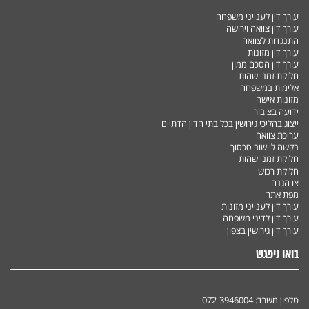
עורך דין לענייני משפחה
עורך דין צוואה וירושה
התנגדות לצוואה
עורך דין מזונות
עורך דין הסכם ממון
חלוקת זמני שהות
אלימות במשפחה
מזונות אישה
ידועה בציבור
ייצוג בהליכי גירושין בכל בתי הדין הדתיים
עריכת צוואה
בקשה ליישוב סכסוך
חלוקת זמני שהות
חלוקת רכוש
צו הגנה
מפת אתר
עורך דין לענייני מזונות
עורך דין לדיני משפחה
עורך דין גירושין בצפון
בואו ניפגש
טלפון משרד:
072-3946004