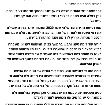
ההורים מכספיהם הפרטיים .
להפתעתם של ההורים חלפה לה אך שנה וסכסוך מר התגלע בין בתם
לבין בעלה והיא פתחה בהליכי גירושין בשנת 2019 והם אף שבו
לישראל .
מזא רכישת הדירה ועד שלהי שנת 2020 התגורר שוכר בדירה ששילם
את דמי השכירות להוריה של טניה בהעברה לחשבונם , אלא שעם תום
הסכם השכירות אץ רץ לו דימה ועבר להתגורר בדירה .
הוריה של דימה טענו ותבעו בהמשך בבית המשפט לענייני משפחה
בת"א להצהיר כי הכספים שהועברו לידי בני הזוג היו הלוואה שסוכם
בע"פ כי תוחזר להם באמצעות דמי השכירות של הדירה למשך עשר
שנים ולא בכדי אכן דמי השכירות הועברו לידיהם במשך כשנתיים על
חשבון ההלוואה.
דימה התנגד לתביעה וטען בתוקף כי הוריה של טניה הם אנשים
אמידים וכי הכספים שהועברו להם בשעתו היו מתנה ולא הלוואה וכי
העברת דמי השכירות לידיהם הייתה רק בשל שהותם בחו"ל ומטעמי
נוחות וכי מדובר בכל מקרה בכספיהם של בני הזוג ולא של ההורים .
טניה הסכימה עם טענות הוריה כמובן כי אכן עסקינן בהלוואה ולא
במתנה וכי יש להשיב את הכספים להוריה לאלתר .
הוריה של טניה הדגישו את מצבם הכלכלי הקשה וכי הכספים שהועברו