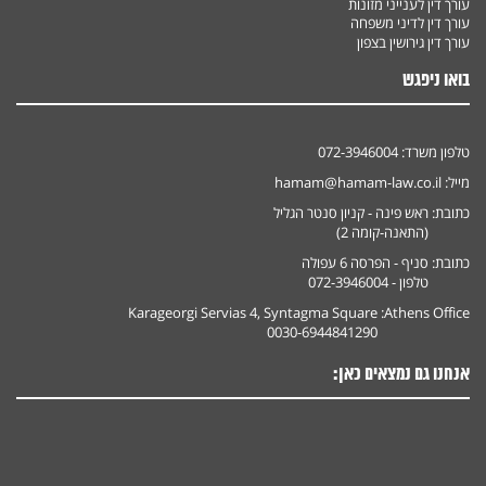
עורך דין לענייני מזונות
עורך דין לדיני משפחה
עורך דין גירושין בצפון
בואו ניפגש
טלפון משרד:
072-3946004
מייל:
hamam@hamam-law.co.il
כתובת:
ראש פינה - קניון סנטר הגליל
(התאנה-קומה 2)
כתובת:
סניף - הפרסה 6 עפולה
טלפון - 072-3946004
Karageorgi Servias 4, Syntagma Square
Athens Office:
0030-6944841290
אנחנו גם נמצאים כאן: