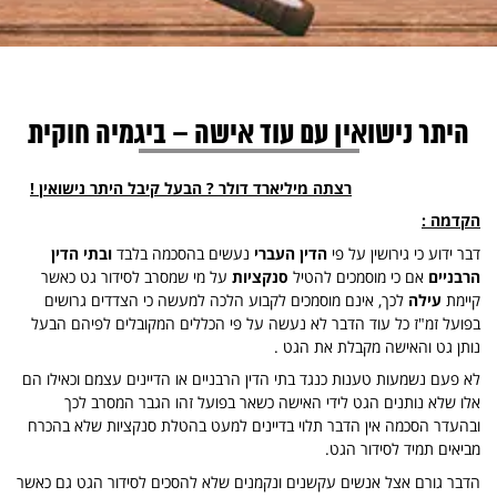
היתר נישואין עם עוד אישה – ביגמיה חוקית
רצתה מיליארד דולר ? הבעל קיבל היתר נישואין !
הקדמה :
דבר ידוע כי גירושין על פי
הדין העברי
נעשים בהסכמה בלבד
ובתי הדין
הרבניים
אם כי מוסמכים להטיל
סנקציות
על מי שמסרב לסידור גט כאשר
קיימת
עילה
לכך, אינם מוסמכים לקבוע הלכה למעשה כי הצדדים גרושים
בפועל זמ"ז כל עוד הדבר לא נעשה על פי הכללים המקובלים לפיהם הבעל
נותן גט והאישה מקבלת את הגט .
לא פעם נשמעות טענות כנגד בתי הדין הרבניים או הדיינים עצמם וכאילו הם
אלו שלא נותנים הגט לידי האישה כשאר בפועל זהו הגבר המסרב לכך
ובהעדר הסכמה אין הדבר תלוי בדיינים למעט בהטלת סנקציות שלא בהכרח
מביאים תמיד לסידור הגט.
הדבר גורם אצל אנשים עקשנים ונקמנים שלא להסכים לסידור הגט גם כאשר