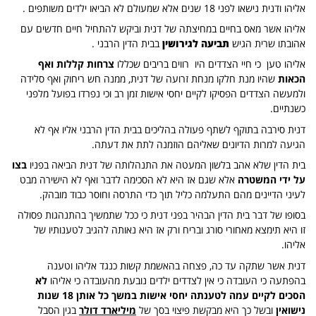
אליהו ודנית נישאו לפני 18 שנים אלא שמעולם לא הביאו ילדים משותפים .
אליהו אשר מאס בחיים במחיצתה של דנית וביקש להתחיל חיים חדשים עם
אהובתו שרית הגיש
תביעה לגירושין
בבית הדין הרבני .
אליהו טען כי חיי הצדדים היו רווים בריבים שכללו
צרחות קללות ואף
הכאות
שהיו מנת חלקו מנחת זרועה של דנית, ממנה חש ריחוק ואף סלידה
ולמעשה הצדדים הפסיקו לקיים יחסי אישות זמן רב וכי נפרדו בפועל מלפני
כשנתיים.
דנית סירבה בתוקף לשתף פעולה בהליכים בבית הדין הרבני אליו אף לא
הגיעה למרות הדיונים שאליהם הוזמנה לתת את דעתה.
בית הדין שלא אהב בלשון המעטה את התנהלותה של דנית הביאה בפניו
בצו
על ידי המשטרה
אלא שגם אז היא לא הסכימה לדבר ואף לא הישירה מבט
לעיני הדיינים מהם התעלמה כליל תוך כדי התרסה וחוסר כבוד מובהק.
בסופו של דבר בית הדין הבהיר בפני דנית כי ככל שתמשיך בהתנהגות פסולה
זו היא תימצא מאחורי סורג ובריח ורק אז היא נאותה להגיב לטענותיו של
אליהו.
דנית אשר שתקה עד כה, פצחה בהאשמת קשות כנגד אליהו וטענה
בהפתעה כי העובדה כי אין לצדדים ילדים נובעת מהעובדה כי אליהו
לא
הסכים לקיים עמה לטענתה יחסי אישות במשך כל אותן 18 שנות
נישואין
ובשל כך היא מבקשת פיצוי בסך של
מיליארד דולר
בגין הסבל