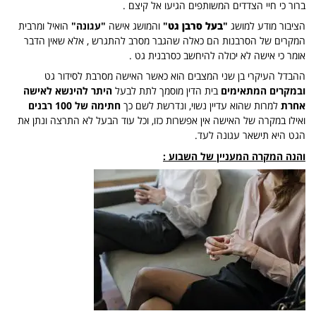
ברור כי חיי הצדדים המשותפים הגיעו אל קיצם .
הציבור מודע למושג
"
בעל סרבן גט
"
והמושג אישה
"עגונה"
הואיל ומרבית
המקרים של הסרבנות הם כאלה שהגבר מסרב להתגרש , אלא שאין הדבר
אומר כי אישה לא יכולה להיחשב כסרבנית גט .
ההבדל העיקרי בן שני המצבים הוא כאשר האישה מסרבת לסידור גט
ובמקרים המתאימים
בית הדין מוסמך לתת לבעל
היתר להינשא לאישה
אחרת
למרות שהוא עדיין נשוי, ונדרשת לשם כך
חתימה של 100 רבנים
ואילו במקרה של האישה אין אפשרות כזו, וכל עוד הבעל לא התרצה ונתן את
הגט היא תישאר עגונה לעד.
והנה המקרה המעניין של השבוע :