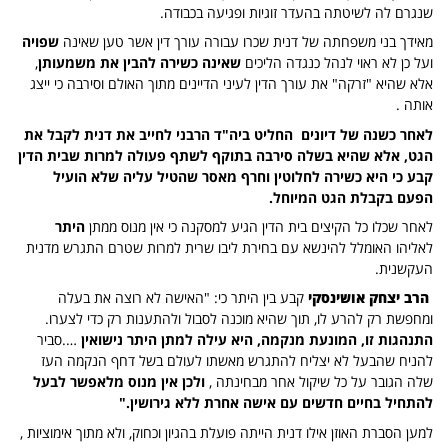
שנגרם לה לשיטתה בהעדר זוגיות ופגיעה בכבודה.
מאידך בני משפחתה של דנית שכרו עבורה עורך דין אשר טען שאינה
שפויה
ועל כן לא ראוי לנהל כנגדה הליכים
שאינה כשירה להבין את משמעותן
,
אלא שהיא "זרקה" את עורך הדין לעיני הדיינים מתוך האולם וסירבה כי ייצג
אותה .
לאחר כשנה של דיונים החליט ביה"ד הרבני לחייב את דנית לקבל את
הגט, אלא שהיא בשלה סירבה בתוקף לשתף פעולה למרות שבית הדין
קבע כי היא כשירה לחלוטין וחרף מאסר שהטיל עליה שלא הועיל
הפעם בקבלת הגט המיוחל.
לאחר שכלו כל הקיצים בית הדין הגיע למסקנה כי אין מנוס ממתן
היתר
לאליהו האומלל להינשא עם בחירת ליבו שרית למרות שטרם התגרש מדנית
העקשנית.
הרב יצחק אושינסקי
קבע בין היתר כי: "האישה לא רוצה את בעלה
ומחפשת רק להרע לו, תוך שהיא מוכנה לסבול ולהתענות רק כדי לצערו.
התנהגות זו, המונעת מנקמה, היא עילה למתן היתר נישואין
….סביר
להניח שהבעל לא יצליח להתגרש מאשתו לעולם בשל דחף הנקמה העז
שלה הגובר על כל שיקול אחר מבחינתה ,
ולכן אין מנוס מלאפשר לבעל
להתחיל בחיים חדשים עם אישה אחרת ללא גירושין
.
"
למען הסברת האוזן אילו דנית הייתה פועלת בהגיון וכחוק, ולא מתוך אימוציות ,