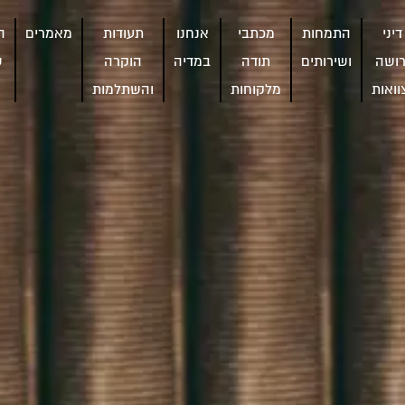
דיני
התמחות
מכתבי
אנחנו
תעודות
מאמרים
ה
רושה
ושירותים
תודה
במדיה
הוקרה
ש
וואות
מלקוחות
והשתלמות