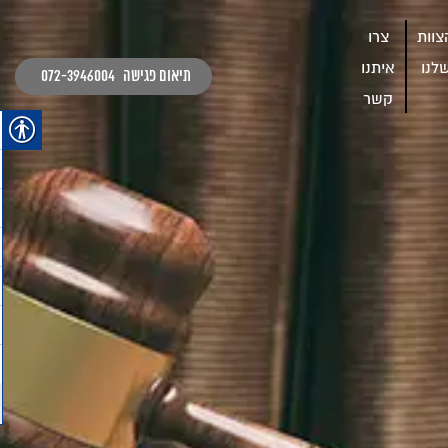
צוות
צרו
לנו
איתנו
תיאום פגישה
072-3946004
קשר