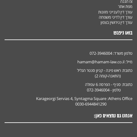
צו הגנה
מפת אתר
עורך דין לענייני מזונות
עורך דין לדיני משפחה
עורך דין גירושין בצפון
בואו ניפגש
טלפון משרד:
072-3946004
מייל:
hamam@hamam-law.co.il
כתובת:
ראש פינה - קניון סנטר הגליל
(התאנה-קומה 2)
כתובת:
סניף - הפרסה 6 עפולה
טלפון - 072-3946004
Karageorgi Servias 4, Syntagma Square
Athens Office:
0030-6944841290
אנחנו גם נמצאים כאן: