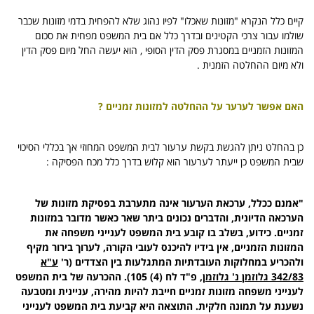
קיים כלל הנקרא "מזונות שאכלו" לפיו נהוג שלא להפחית בדמי מזונות שכבר
שולמו עבור צרכי הקטינים ובדרך כלל אם בית המשפט מפחית את סכום
המזונות הזמניים במסגרת פסק הדין הסופי , הוא יעשה החל מיום פסק הדין
ולא מיום ההחלטה הזמנית .
האם אפשר לערער על ההחלטה למזונות זמניים ?
כן בהחלט ניתן להגשת בקשת ערעור לבית המשפט המחוזי אך בכללי הסיכוי
שבית המשפט כן ייעתר לערעור הוא קלוש בדרך כלל מכח הפסיקה :
"אמנם ככלל, ערכאת הערעור אינה מתערבת בפסיקת מזונות של
הערכאה הדיונית, והדברים נכונים ביתר שאר כאשר מדובר במזונות
זמניים. כידוע, בשלב בו קובע בית המשפט לענייני משפחה את
המזונות הזמניים, אין בידיו להיכנס לעובי הקורה, לערוך בירור מקיף
ולהכריע במחלוקות העובדתיות המתגלעות בין הצדדים (ר'
ע"א
342/83 גלוזמן נ' גלוזמן
, פ"ד לח (4) 105). ההכרעה של בית המשפט
לענייני משפחה מזונות זמניים חייבת להיות מהירה, עניינית ומטבעה
נשענת על תמונה חלקית. התוצאה היא קביעת בית המשפט לענייני