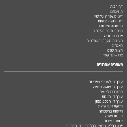
דף הבית
מי אנחנו
דיני משפחה וגירושין
דיני ירושה וצוואות
התמחות ושירותים
מכתבי תודה מלקוחות
אנחנו במדיה
תעודות הוקרה והשתלמות
מאמרים
הצוות שלנו
צרו איתנו קשר
מאמרים אחרונים
עורך דין לענייני משפחה
עורך דין צוואה וירושה
התנגדות לצוואה
עורך דין מזונות
עורך דין הסכם ממון
חלוקת זמני שהות
אלימות במשפחה
מזונות אישה
ידועה בציבור
ייצוג בהליכי גירושין בכל בתי הדין הדתיים