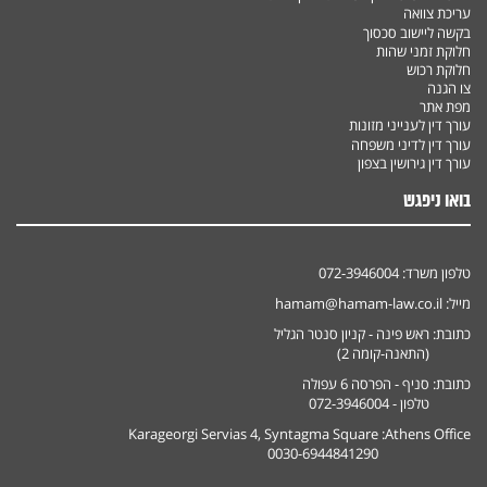
עריכת צוואה
בקשה ליישוב סכסוך
חלוקת זמני שהות
חלוקת רכוש
צו הגנה
מפת אתר
עורך דין לענייני מזונות
עורך דין לדיני משפחה
עורך דין גירושין בצפון
בואו ניפגש
טלפון משרד:
072-3946004
מייל:
hamam@hamam-law.co.il
כתובת:
ראש פינה - קניון סנטר הגליל
(התאנה-קומה 2)
כתובת:
סניף - הפרסה 6 עפולה
טלפון - 072-3946004
Karageorgi Servias 4, Syntagma Square
Athens Office:
0030-6944841290