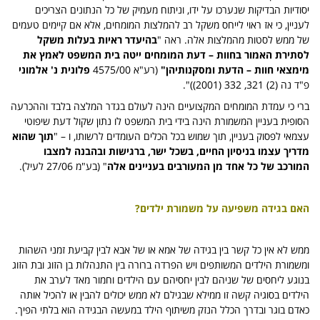
יסודיות הבדיקות שנערכו על ידו, וניתוח מעמיק של כל הנתונים הצריכים
לעניין, כי אז ראוי לייחס משקל רב להמלצות המומחים, אלא אם קיימים טעמים
של ממש לסטות מהמלצות אלה. ראה "
בהיעדר ראיות בעלות משקל
לסתירת האמור בחוות – דעת המומחים ייטה בית המשפט לאמץ את
מימצאי חוות – הדעת ומסקנותיהן"
(רע"א 4575/00
פלונית נ' אלמוני
פ"ד נה (2) 321, 332 (2001))".
ברי כי עמדת המומחים המקצועיים הינה לעולם בגדר המלצה בלבד וההכרעה
הסופית בעניין המשמורת הינה בידי בית המשפט לו נתון שקול דעת שיפוטי
עצמאי לפסוק בעניין, תוך שמוש בכל הכלים העומדים לרשותו, ו – "
תוך שהוא
מדריך עצמו בניסיון החיים, בשכל ישר, ברגישות ובהבנה למצבו
המורכב של כל אחד מן המעורבים בעניינים אלה
" (בע"מ 27/06 לעיל).
האם בגידה משפיעה על משמורת ילדים?
ממש לא אין כל קשר בין בגידה של אמא או של אבא לבין קביעת זמני השהות
ומשמורת הילדים המשותפים ויש הפרדה ברורה בין התנהלות בן הזוג ובת הזוג
בנוגע ליחסים של שניהם לבין יחסיהם עם הילדים וחמור מאד לערב את
הילדים בסוגיה קשה זו ממילא שבגילם לא ממש יכולים להבין או להכיל אותה
כאדם בוגר ובדרך הכלל הנזק משיתוף הילד במעשה הבגידה הוא בלתי הפיך.