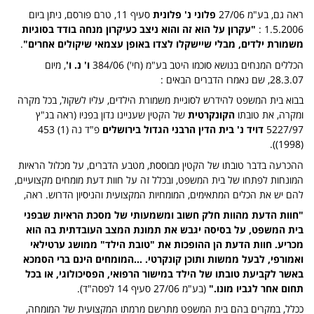
ראה גם, בע"מ 27/06
פלוני נ' פלונית
סעיף 11, טרם פורסם, ניתן ביום
1.5.2006 :
"עקרון על הוא זה והוא ניצב כעיקרון מנחה בודד בסוגיות
משמורת ילדים, מבלי שיישקלו לצדו באופן עצמאי שיקולים אחרים"
.
הכללים המנחים בנושא סוכמו היטב בע"מ (חי') 384/06
ו' נ. ו'
, מיום
28.3.07, שם נאמרו הדברים הבאים :
בבוא בית המשפט להידרש לסוגיית משמורת הילדים, עליו לשקול, בכל מקרה
ומקרה, את טובתו
הקונקרטית
של הקטין שעניינו נדון בפניו (ראה בג"ץ
5227/97
דויד נ' בית הדין הרבני הגדול בירושלים
פ"ד נה (1) 453
(1998)).
ההכרעה בדבר טובתו של הקטין מבוססת, מטבע הדברים, על מכלול הראיות
המונחות לפתחו של בית המשפט, ובכלל זה על חוות דעת מומחים מקצועיים,
להם יש את הכלים המתאימים, המומחיות המקצועית והניסיון הדרוש. ראה,
"חוות הדעת מהוות חלק חשוב ומשמעותי של מסכת הראיות שבפני
בית המשפט, על בסיסה יגבש את תמונת המצב העובדתית בה הוא
מכריע. חוות הדעת הן ההופכות את "טובת הילד" ממושג ערטילאי
ואמורפי, לבעל ממשות ותוכן קונקרטי. …המומחים הינם ברי הסמכא
באשר לקביעת טובתו של הילד במישור הרפואי, הפסיכולוגי, או בכל
תחום אחר לגביו מונו."
(בע"מ 27/06 סעיף 14 לפסה"ד).
ככלל, במקרים בהם בית המשפט מתרשם מרמתו המקצועית של המומחה,