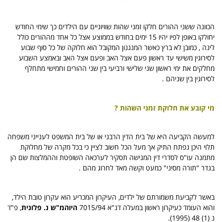
הכוונה ששני ההורים חלקו זמני שהות שוויוניים עם הילדים כך שימי החודש
יחולקו באופן לפיו יהיו 15 ימים בחודש בממוצע אצל כל אחד מההורים כולל
לינה , כמובן לא ברץ כאשר המנגנון המקובל הוא חלוקה של כל סוף שבוע
לסירוגין משישי עד ראשון פעם אצל האב ופעם אצל האב ובאמצע השבוע
מחלקים את ימי ראשון שני שלישי ורביעי בין שני ההורים וחמישי מתחלף
לסירוגין בין שניהם .
מי קובע את חלוקת זמני השהות ?
למעשה הקביעה היא של בית הדין הרבני או של בית המשפט לענייני משפחה
תלוי היכן נפתח התיק אך מעל הכל חשוב לציין כי בכל מקרה של מחלוקת
מתמנה עו"ס לסדרי דין המגישה תסקיר לערכאה השופטת וההמלצות שם הן
בגדר "תורה מסיני" כמעט וקשה מאד לחרוג מהם .
באשר לקביעת משמורתם של ילדים, העיקרון המכריע הוא עקרון טובת הילד,
והוא העומד כעיקרון ראשון במעלה דנ"א 7015/94
היוהמ"ש נ. פלונית
, פ"ד
נ (1) 48 (1995).