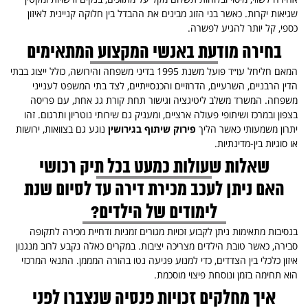
שגיאות יקרות. כאשר בני הזוג מבינים את ההבדל בין חלוקה קניינית לאיזון
כספי, קל יותר להגיע לפשרה.
בחירה מודעת באנשי המקצוע המתאימים
המאם חליחל עו״ד פועל משנת 1995 בדיני משפחה והירושה, כולל ייצוג בבתי
הדין הרבניים, השרעיים, הדרוזיים והכנסייתיים, לצד בתי המשפט לענייני
משפחה. המשרד משלב ליטיגציה וגישור תחת קורת גג אחת, עם פריסה
בצפון ובמרכז ושיתופי פעולה ארציים, ומעניק גם שירותי נוטריון ותרגום. זהו
יתרון משמעותי כאשר הליך
פירוק שיתוף בגירושין
נוגע גם בצוואות, ירושות
או סוגיות בין-מדינתיות.
שאלות שעולות כמעט בכל תיק רכושי
האם ניתן לעכב מכירת דירה עד לסיום שנת
לימודים של הילדים?
בנסיבות מתאימות ניתן לקבוע זכויות מגורים זמניות ודחיית מכירה לתקופה
סבירה, כאשר טובת הילדים מצריכה יציבות. במקרים כאלה נקבע לרוב מנגנון
איזון כלכלי בין הצדדים, כדי למנוע פגיעה נטו בהורה המממן. התנאי המרכזי
הוא תחימה בזמן ונוסחת פיצוי מוסכמת.
איך מחלקים זכויות פנסיה שנצברו לפני