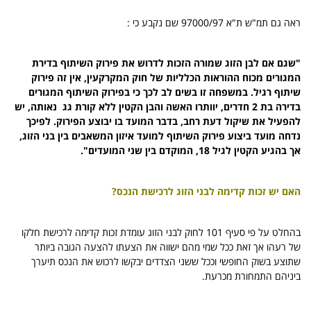
ראה גם תמ"ש ת"א 97000/97 שם נקבע כי :
"שגם אם לבן הזוג שמורה הזכות לדרוש את פירוק השיתוף בדירת
המגורים מכוח ההוראות הכלליות של חוק המקרקעין, אין זה פירוק
שיתוף רגיל. במשפחה זו בשים לב לכך כי בפירוק השיתוף המגורים
בדירה בת 2 חדרים, יוותרו האשה והבן הקטין ללא קורת גג נאותה, יש
להפעיל את שיקול דעת רחב, בדבר המועד בו יבוצע הפירוק. לפיכך
נדחה מועד ביצוע פירוק השיתוף למועד איזון המשאבים בין בני הזוג,
אך בהגיע הקטין לגיל 18, המוקדם בין שני המועדים".
האם יש זכות קדימה לבני הזוג לרכישת הנכס?
בהחלט על פי סעיף 101 לחוק לבני הזוג עומדת זכות קדימה לרכישת חלקו
של רעהו אך זאת ככל שמי מהם ישווה את הצעתו להצעה הגובה ביותר
שתוצע בשוק החופשי וככל ששני הצדדים יבקשו לרכוש את הנכס תיערך
ביניהם התמחורת מכרעת.