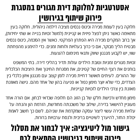
אסטרטגיות לחלוקת דירת מגורים במסגרת
פירוק שיתוף בגירושין
חלוקה בעין לעומת מכירה וכינוס נכסים מציבה דילמה ניהולית. חלוקה בעין
מתאימה כאשר ניתן לפצל פיזית או קניינית (למשל זכויות בנייה או שתי יחידות),
אך ברוב המקרים מכירה היא הפתרון הפרקטי. כאשר אין הסכמה, כינוס נכסים
מבטיח הליך מבוקר, אם כי כרוך בעלויות ולוחות זמנים. כדי להימנע מהפחתת
שווי, יש לקבוע מנגנון שיווק ותנאי מינימום להצעות.
זכויות מגורים זמניות וטובת הילדים עולות תדיר בהליכי דירה. בתי המשפט
בוחנים את רצף החיים של קטינים, את מסגרות החינוך ואת היציבות הכלכלית
של ההורים. לעיתים תאושר דחיית מכירה לזמן קצוב עם מנגנון איזון כלכלי בין
הצדדים, כדי שלא יוּצַר מימון כפול או פגיעה בהון של אחד מהם. גישה מאוזנת
מאזנת בין צרכי הילדים לזכויות קנייניות.
מימון מחדש ורכישת חלקו של בן הזוג הם חלופה שכדאי לבחון. אם הורה אחד
מעוניין להישאר בדירה, שילוב של משכנתה מחודשת, הזרמת הון והנחה על
עלויות מכירה עשוי ליצור עסקה שמקדמת את שניהם. לשם כך חשוב לאמת
יכולת החזר, להיערך לשינויים בריבית ולנסח ערבויות ברורות.
גישור מול ליטיגציה: איך לבחור את מסלול
פירוק שיתוף בגירושין המתאים לכם