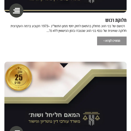
חלוקת רכוש
רכושם של בני הזוג מחולק בהתאם לחוק יחסי ממון התשל"ג –1973 הקובע ברמה העקרונית
חלוקה שוויונית של נכסי בני הזוג שנצברו בזמן הנישואין ללא כל...
המשיכו לקרוא >