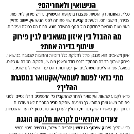
הנישואין ולאחריהם?
ככלל, מאוזנות רק הזכויות שנצברו בתקופת הנישואין. נדרש פירוק לתקופות
צבירה, חישוב יחסי, ולעיתים קביעת שווי פתיחה לפני הנישואין. יישום מדויק
באמצעות הוראות לחלוקה מול הגוף המשלם מונע חבות מס כפולה ועיכובים.
מה ההבדל בין איזון משאבים לבין פירוק
שיתוף בדירה אחת?
איזון משאבים הוא מנגנון כולל לחלוקת כלל הזכויות והחובות שנצברו בנישואין.
פירוק שיתוף בדירה מתמקד בנכס בודד ובאופן מימושו, חלוקה, מכירה או כינוס.
בפועל, שני ההליכים משתלבים, אך עקרונות ההכרעה והשיקולים שונים.
מתי כדאי לפנות לשמאי/אקטואר במסגרת
ההליך?
כדאי לקבוע שמאות ואקטואר לאחר שהתקבלו כל המסמכים הרלוונטיים ולפני
פתיחת משא ומתן מהותי. כך נמנעת שחיקה סביב מספרים לא מעודכנים
ונחסך זמן. כאשר השוק תנודתי, מומלץ לעדכן הערכות סמוך למועד ההסכמות.
צעדים אחראיים לקראת חלוקה הוגנת
כדי שהליך
פירוק שיתוף בגירושין
יסתיים ביעילות, נדרשים מיפוי רכושי
מוקפד, הערכות שווי בזמן הנכון ובחירה מושכלת בין גישור להכרעה שיפוטית.