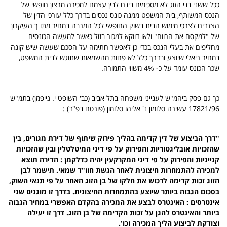
ככל ששני בני הזוג לא מסכימים בינם לבין עצמם למכירה מרצון חופשי של
הנכס המשותף, בית המשפט ממנה כונס נכסים בדרך כלל עורכי הדין של
הצדדים לצרכי מימוש הבית בשוק החופשי לכל המרבה במחיר מתו ך העיקרון
של "למקסם את הרווח" ולאו דווקא למכור בזול כאשר למעשה הכונסים
מחליפים את בעלי הנכס בכדי כן לאפשר חתימה על הסכם שעשה שיש קונה
במחיר ריאלי שיוצע ובדרך כלל לא פחות מהשמאות שתוגש לבית המשפט,
שכר הכונס עומד על כ- 4% משווי התמורה.
כך גם פסק ביהמ"ש לענייני משפחה בתל אביב (כב' השופט י. גייפמן) בתמ"ש
17821/96 עשירה סלומון נ' אליהו סלומון (פורסם בפ"ד) :
"דרך הביצוע של דין קדימה בהליך פירוק שיתוף של דירת מגורים, בין
שהזכויות אובליגטוריות והפירוק על פי דיני המיטלטלין ובין שהזכויות
קנייניות והפירוק על פי דיני המקרקעין יהיה כדלקמן : הדירה תוצא
למכירה להתמחרות חיצונית לאחר הגשת חוו"ד שמאי. תישמר לבן
הזוג זכות קדימה לרכוש את חלקו של בן הזוג האחר על פי תנאי השוק,
בסכום הגבוה ביותר שיוצע בהתמחרות החיצונית. בדרך זו מוגנים שני
אינטרסים : האינטרס לבצע את המכירה בהקדם האפשרי במחיר הגבוה
ביותר והאינטרס להגן על זכות הקדימה של בן הזוג. דרך זו יעילה
וצודקת לביצוע הליך המכירה וכו'.