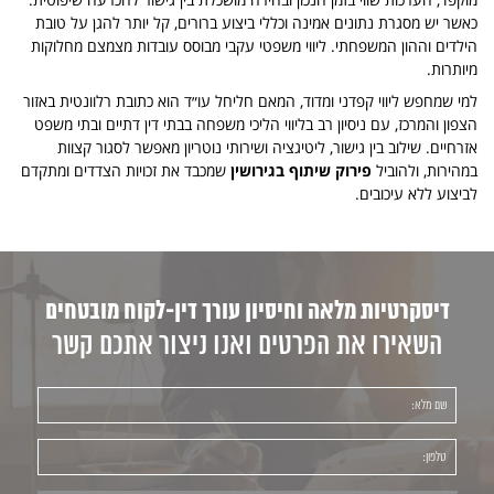
כאשר יש מסגרת נתונים אמינה וכללי ביצוע ברורים, קל יותר להגן על טובת
הילדים וההון המשפחתי. ליווי משפטי עקבי מבוסס עובדות מצמצם מחלוקות
מיותרות.
למי שמחפש ליווי קפדני ומדוד, המאם חליחל עו״ד הוא כתובת רלוונטית באזור
הצפון והמרכז, עם ניסיון רב בליווי הליכי משפחה בבתי דין דתיים ובתי משפט
אזרחיים. שילוב בין גישור, ליטיגציה ושירותי נוטריון מאפשר לסגור קצוות
במהירות, ולהוביל
פירוק שיתוף בגירושין
שמכבד את זכויות הצדדים ומתקדם
לביצוע ללא עיכובים.
דיסקרטיות מלאה וחיסיון עורך דין-לקוח מובטחים
השאירו את הפרטים ואנו ניצור אתכם קשר