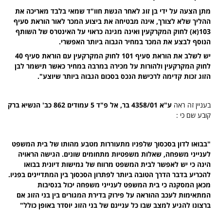
מתן הצעה על ידי בן זוג לאחר הגשת חוו"ד שמאי בלבד מאריכה את
ההליך שלא לצורך, אינה מבטיחה את ביצוע המכר לאור הוראת סעיף
103(א) לחוק המקרקעין ואינה מגינה כראוי על האינטרס של השותף
הנוסף לבצע את המכר במחיר הגבוה ביותר האפשרי.
יש לשלב את הוראת סעיף 101 לחוק המקרקעין עם הוראת סעיף 40
לחוק המקרקעין ולהורות על מכירה במרבה במחיר כאשר תישמר לבן
הזוג זכות קדימה לרכישת הנכס בסכום הגבוה ביותר שיוצע".
בעניין זה ראה
ע"א 4358/01 בר, אל פ"ד 5 עמודים 862 כב' הנשיא ברק
קובע שם כי :
"בבואו לדון בסכסוך שלפניו מתעוררות מטבע מהותו של בית המשפט
לענייני משפחה, שאלות משפטיות מתחומים שונים. הגישה הראויה
הינה כי יש לאפשר לבית המשפט מרווח של גמישות דיונית בבואו
להכריע בדבר הדרך הטובה ביותר לפתרון הסכסוך בין המתדיינים בפניו.
מכאן המסקנה כי בית המשפט לענייני משפחה יכול בנסיבות
המתאימות לעכב ההוראה על פירוק בדירת המגורים בין בני הזוג אם
ברצונו להגיע למצב שבו כל עניינם של בני הזוג יוסדר באופן כולל"