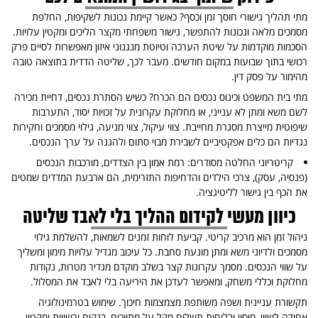
מתי תהליך גישורי חוסך זמן וכסף? כאשר קיימת נכונות לשקיפות, החלפת
מסמכים מלאה ונכונות להתפשר, גישור משפחתי מקצר הליכים ומקטין עלויות.
הסכמות מוקדמות על שיטת הערכה וטיוטת מנגנוני איזון מאפשרות לסיים פרק
רכושי בתוך שבועות במקום חודשים. מעבר לכך, שליטה הדדית בתוצאה טובה
מהימור על פסק דין.
מתי בית המשפט וכינוס נכסים הם הכרח? כשיש הסתרת נכסים, דחיית מכירה
לשם משא ומתן לא ענייני, או מחלוקת עקרונית על זכויות יסוד, התערבות
שיפוטית מייצרת מסגרת מחייבת. צווי עיקול, צווי מניעה, גילוי מסמכים וחקירות
נגדיות הם כלים אפקטיביים לשבירת מבוי סתום ולהגנה על ערך הנכסים.
קריטריוני החלטה מסודרים: רמת אמון בין הצדדים, מורכבות הנכסים
(פנסיה, עסק), צרכי הילדים והדחיפות התזרימית, הם ארבעת המדדים שמטים
את הכף בין גישור לליטיגציה.
כיוון מעשי לקידום ההליך בלי לאבד שליטה
ניהול זמן הוא מרכיב קריטי. קביעת לוחות זמנים לשמאות, להשלמת גילוי
מסמכים ולדיוני משא ומתן מונעת סחבת. כל עיכוב מגדיל עלויות מימון ומשליך
על שווי הנכסים. מסמך עקרונות קצר בשלב מוקדם מגדיר מטרות, נקודות
מחלוקת וכללי משחק, ומאפשר לעדכן את היריעה בלי לאבד את המסלול.
תקשורת עניינית ושפה משותפת מצמצמות חיכוך. שימוש בטרמינולוגיה
אחידה לשווי, מיסוי ובלוחות תשלום מקל על מתווכים, בנקים ורשויות ומקטין