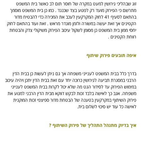
זוג שבהליכי גירושין למעט במקרה של חוסר תום לב כאשר בית המשפט
מתרשם כי הפירוק מועד רק לפגוע בצד שכנגד . כמו כן בית המשפט מוסמך
בהתאם לסעיף 41 לחוק המקרקעין לעכב את המכירה כדי להבטיח מדור
הקטינים אך זאת יעשה במשורה ולזמן מוגדר מראש . זאת ועוד בהתאם לחוק
יחסי ממון בית המשפט כן מסומן לשקול עיכוב הפירוק משיקולי צדק והבטחת
רווחת הקטינים .
איפה תובעים פירוק שיתוף
בדרך כלל בבית המשפט לענייני משפחה אך גם ניתן לעשות כן בבית הדין
הרבני במסגרת תביעה לגירושין כרוכה יחד עם זאת בבית הדין יתכן ויהיה עיכוב
במימוש הפירוק עד לסידור הגט מה שלא יכול לקרות בבית המשפט לענייני
משפחה. אגב כך לאישה בלבד זכות לבקש דווקא מבית הדין הרבני למנוע את
פירוק השיתוף במקרקעין בטענה של הבטחת מדור ספיצפי זכות המוקנית
לאישה כל עוד יש סיכוי לשלום בית.
איך בדיוק מתנהל התהליך של פירוק השיתוף ?