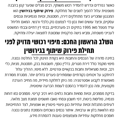
כאשר נפרדים ונדרש להסדיר רכוש משותף, רבים מגלים שפער קטן בהבנה
משפטית עלול להפוך לשנים של מחלוקת.
פירוק שיתוף בגירושין
הוא
המנגנון שמכריע כיצד מתחלקים דירה, חסכונות, זכויות פנסיוניות ונכסים
עסקיים, וכיצד עושים זאת נכון כדי לצמצם נזק כלכלי ורגשי. המאם חליחל
עו״ד מטפל מאז 1995 בתיקים רב-מערכתיים, בבתי דין דתיים ובבתי המשפט
לענייני משפחה, ומביא גישה פרקטית שמכוונת לתוצאה יעילה ומדויקת.
השלב הראשון החכם: מיפוי רכושי מדויק לפני
תחילת
פירוק שיתוף בגירושין
בחינה סדורה של הנכסים והחובות היא נקודת הזינוק לכל החלטה נכונה.
מיפוי מוקפד כולל דירת מגורים, נדל״ן נוסף, חשבונות בנק, חסכונות, מניות, כלי
רכב, זכויות סוציאליות וחובות בנקאיים ופרטיים. ללא מיפוי, ההליך עלול
להיתקע על ויכוחים נקודתיים שמסתירים פערים גדולים יותר. מסגרת מסודרת
מאפשרת לקבוע אסטרטגיה: מה ניתן לחלוקה מיידית, מה מחייב הערכה
מקצועית, ומה נכון להסדיר בהסכם לעומת הכרעה שיפוטית.
בדיקת מסמכים, זכויות סמויות וחובות נלווים היא רכיב קריטי. מסמכים כמו דוחות
פנסיה, פוליסות ביטוח, דפי חשבון ונסחי טאבו חושפים תמונת מצב מלאה.
לעיתים מתגלות זכויות עתידיות כגון פיצויי פיטורין או אופציות, לצד התחייבויות
כמו הלוואות בלון או ערבויות. איתור נכסים נשכחים והסמכת נתונים נכונה
חוסכים מחלוקות עתידיות ומצמצמים טענות להסתרת מידע.