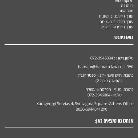
חלוקת רכוש
צו הגנה
מפת אתר
עורך דין לענייני מזונות
עורך דין לדיני משפחה
עורך דין גירושין בצפון
בואו ניפגש
טלפון משרד:
072-3946004
מייל:
hamam@hamam-law.co.il
כתובת:
ראש פינה - קניון סנטר הגליל
(התאנה-קומה 2)
כתובת:
סניף - הפרסה 6 עפולה
טלפון - 072-3946004
Karageorgi Servias 4, Syntagma Square
Athens Office:
0030-6944841290
אנחנו גם נמצאים כאן: