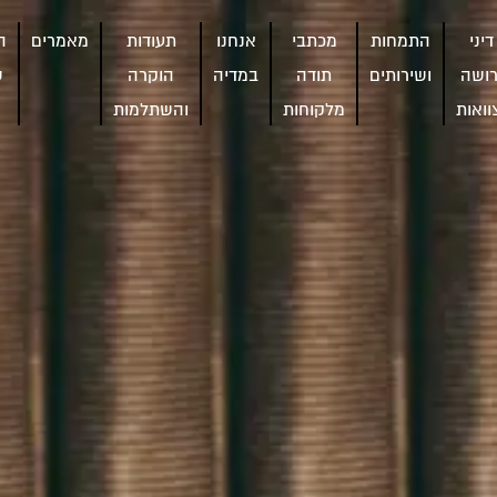
דיני
התמחות
מכתבי
אנחנו
תעודות
מאמרים
ה
רושה
ושירותים
תודה
במדיה
הוקרה
ש
וואות
מלקוחות
והשתלמות