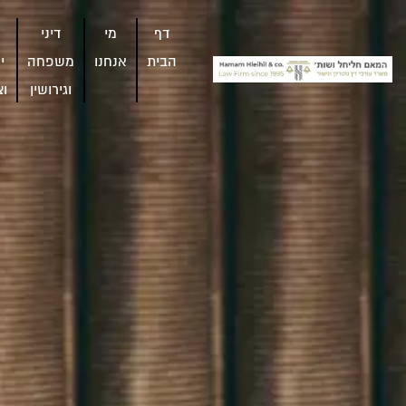
דף
מי
דיני
הבית
אנחנו
משפחה
י
וגירושין
וצ