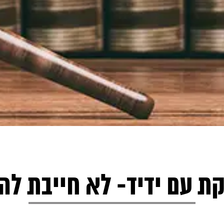
 עם ידיד- לא חייבת ל