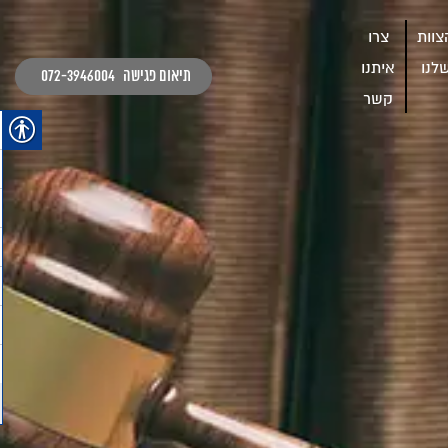
צוות
צרו
לנו
איתנו
תיאום פגישה
072-3946004
קשר