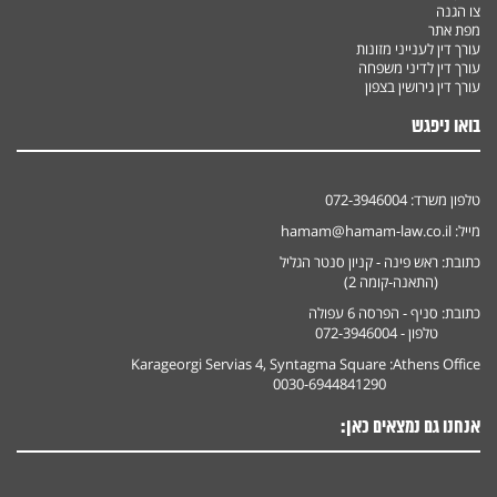
צו הגנה
מפת אתר
עורך דין לענייני מזונות
עורך דין לדיני משפחה
עורך דין גירושין בצפון
בואו ניפגש
טלפון משרד:
072-3946004
מייל:
hamam@hamam-law.co.il
כתובת:
ראש פינה - קניון סנטר הגליל
(התאנה-קומה 2)
כתובת:
סניף - הפרסה 6 עפולה
טלפון - 072-3946004
Karageorgi Servias 4, Syntagma Square
Athens Office:
0030-6944841290
אנחנו גם נמצאים כאן: