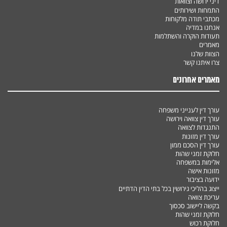
דיני ירושה וצוואות
התמחות ושירותים
מכתבי תודה מלקוחות
אנחנו במדיה
תעודות הוקרה והשתלמות
מאמרים
הצוות שלנו
צרו איתנו קשר
מאמרים אחרונים
עורך דין לענייני משפחה
עורך דין צוואה וירושה
התנגדות לצוואה
עורך דין מזונות
עורך דין הסכם ממון
חלוקת זמני שהות
אלימות במשפחה
מזונות אישה
ידועה בציבור
ייצוג בהליכי גירושין בכל בתי הדין הדתיים
עריכת צוואה
בקשה ליישוב סכסוך
חלוקת זמני שהות
חלוקת רכוש