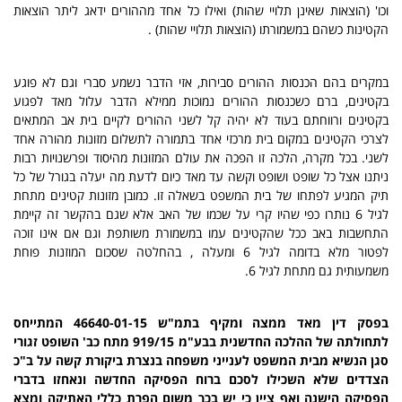
וכו' (הוצאות שאינן תלויי שהות) ואילו כל אחד מההורים ידאג ליתר הוצאות
הקטינות כשהם במשמורתו (הוצאות תלויי שהות) .
במקרים בהם הכנסות ההורים סבירות, אזי הדבר נשמע סברי וגם לא פוגע
בקטינים, ברם כשכנסות ההורים נמוכות ממילא הדבר עלול מאד לפגוע
בקטינים ורווחתם בעוד לא יהיה קל לשני ההורים לקיים בית אב המתאים
לצרכי הקטינים במקום בית מרכזי אחד בתמורה לתשלום מזונות מהורה אחד
לשני. בכל מקרה, הלכה זו הפכה את עולם המזונות מהיסוד ופרשנויות רבות
ניתנו אצל כל שופט ושופט וקשה עד מאד כיום לדעת מה יעלה בגורל של כל
תיק המגיע לפתחו של בית המשפט בשאלה זו. כמובן מזונות קטינים מתחת
לגיל 6 נותרו כפי שהיו קרי על שכמו של האב אלא שגם בהקשר זה קיימת
התחשבות באב ככל שהקטינים עמו במשמורת משותפת וגם אם אינו זוכה
לפטור מלא בדומה לגיל 6 ומעלה , בהחלטה שסכום המוזנות פוחת
משמעותית גם מתחת לגיל 6.
בפסק דין מאד ממצה ומקיף בתמ"ש 46640-01-15 המתייחס
לתחולתה של ההלכה החדשנית בבע"מ 919/15 מתח כב' השופט זגורי
סגן הנשיא מבית המשפט לענייני משפחה בנצרת ביקורת קשה על ב"כ
הצדדים שלא השכילו לסכם ברוח הפסיקה החדשה ונאחזו בדברי
הפסיקה הישנה ואף ציין כי יש בכך משום הפרת כללי האתיקה ומצא