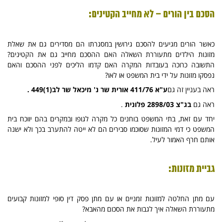
הסכם בין הורים – לא מחייב הקטינים:
כאשר הורים מגיעים להסכם גירושין במסגרתו הם מסדירים גם את שאלת
מזונות הילדים מתעוררת השאלה האם ההסכם מחייב גם את הקטינים?
התשובה כרוכה בעובדות המקרה האם קדמו הליכים לפני ההסכם והאם
נפסקו מזונות על ידי בית המשפט או לאו?
ראה בעניין זה גם
ע"א 411/76 אורית שר נ' מיכאל שר לב(1)449 .
ראה גם
בג"צ 2898/03 פלונית
.
יחד עם זאת, בתי המשפט בוחנים כל מקרה לגופו ובמקרים בהם יווכח בית
המשפט כי דמי המזונות שסוכמו סבירים הם לא ייטה להתערב בכך ולא ישנה
אותם חרף האמור לעיל.
גביית מזונות:
עם מתן החלטה למזונות זמניים או עם מתן פסק דין סופי למזונות קבועים
מתעוררת השאלה איך לגבות את הסכום מהאבא?