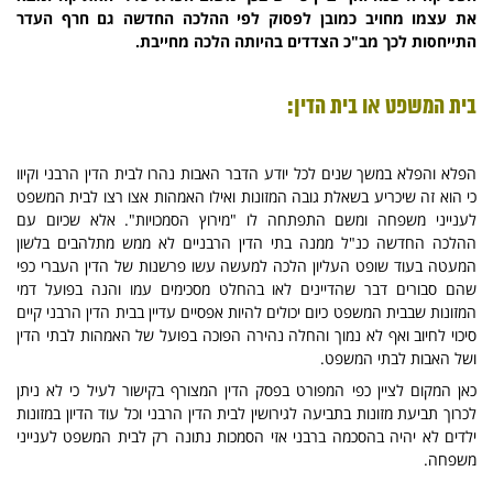
את עצמו מחויב כמובן לפסוק לפי ההלכה החדשה גם חרף העדר
התייחסות לכך מב"כ הצדדים בהיותה הלכה מחייבת.
בית המשפט או בית הדין:
הפלא והפלא במשך שנים לכל יודע הדבר האבות נהרו לבית הדין הרבני וקיוו
כי הוא זה שיכריע בשאלת גובה המזונות ואילו האמהות אצו רצו לבית המשפט
לענייני משפחה ומשם התפתחה לו "מירוץ הסמכויות". אלא שכיום עם
ההלכה החדשה כנ"ל ממנה בתי הדין הרבניים לא ממש מתלהבים בלשון
המעטה בעוד שופט העליון הלכה למעשה עשו פרשנות של הדין העברי כפי
שהם סבורים דבר שהדיינים לאו בהחלט מסכימים עמו והנה בפועל דמי
המזונות שבבית המשפט כיום יכולים להיות אפסיים עדיין בבית הדין הרבני קיים
סיכוי לחיוב ואף לא נמוך והחלה נהירה הפוכה בפועל של האמהות לבתי הדין
ושל האבות לבתי המשפט.
כאן המקום לציין כפי המפורט בפסק הדין המצורף בקישור לעיל כי לא ניתן
לכרוך תביעת מזונות בתביעה לגירושין לבית הדין הרבני וכל עוד הדיון במזונות
ילדים לא יהיה בהסכמה ברבני אזי הסמכות נתונה רק לבית המשפט לענייני
משפחה.