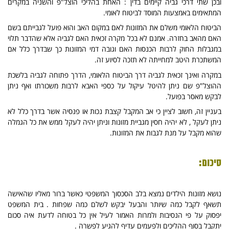
ובכן שתי דרכי גביה קיימים בדין : האחת בהליכי הוצל"פ והשניה במקרים
המתאימים באמצעות המוסד לביטוח לאומי.
הביטוח הלאומי משלם את המזונות לאם במקום האב והוא פועל לגבייתם בשם
האם מהאב בחזרה. אמנם לא בכל מקרה זכאית האם לגביה אלא שהדבר תלוי
במגבלות החוק לרבות הכנסות האם וגובה דמי המזונות כך שבדרך כלל אם
המשתכרת היטב למחייתה לא תזכה לסיוע זה.
במקרה ואינך זכאית לגביה דרך הביטוח הלאומי, הדרך פתוחה לגביה בלשכת
ההוצל"פ שם ניתן להיטל עיקול על כספי האבא לרבות משכורתו ואף ניתן
לבקש מאסר בפועל.
בעניין זה, חשוב לציין כי אב המקבל קצבת נכות או פנסיה אשר בדרך כלל לא
ניתן לעקל , לא יהיה חסין מגביית מזונות וניתן יהיה לעקל ממש את כל הגמלה
שהוא מקבל על מנת לגבות את המזונות.
סיכום:
נושא מזונות הילדים נמצא בלב הסכסוך המשפטי כאשר ברור מאליו שהאישה
תשאף לקבל כמה שיותר והבעל יבקש לשלם כמה שפחות . בית המשפט
יפסוק על פי הנסיבות ולמרות האמור לעיל אין כל בטוחה לדעת איה סכום
יתקבל בסוף ההליכים ולפעמים עדיף להגיע לפשרה .