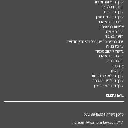
עורך דין צוואה וירושה
התנגדות לצוואה
עורך דין מזונות
עורך דין הסכם ממון
חלוקת זמני שהות
אלימות במשפחה
מזונות אישה
ידועה בציבור
ייצוג בהליכי גירושין בכל בתי הדין הדתיים
עריכת צוואה
בקשה ליישוב סכסוך
חלוקת זמני שהות
חלוקת רכוש
צו הגנה
מפת אתר
עורך דין לענייני מזונות
עורך דין לדיני משפחה
עורך דין גירושין בצפון
בואו ניפגש
טלפון משרד:
072-3946004
מייל:
hamam@hamam-law.co.il