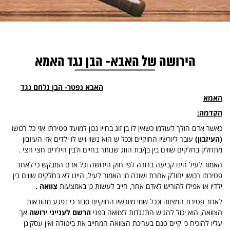
הירושה של האבא- הבן נגד האמא
האבא נפטר- הבן נלחם נגד
האמא
הקדמה:
כאשר אדם הולך לעולמו כשאין לו בן זוג בחייו נכון למועד פטירתו אזי כל רכושו
(העיזבון)
עובר ליורשיו החוקיים וככל ש הוא נשוי ויש לו ילדים אזי העיזבון
מתחלק בחלקים שווים בין בן/בת הזוג שנותר בחיים ולבין הילדים חצי חצי .
האמור לעיל הינו קביעה ברורה לפי חוק הירושה וכל אדם המבקש כי לאחר
פטירתו רכושו יחולק אחרת ושונה מן האמור לעיל, היינו לא בחלקים שווים בין
ילדיו או אפילו להוריש לאדם אחר, חייב לעשות כן באמצעות
צוואה .
לאחר פטירת המצווה וככל שמי מיורשיו החוקיים סבור כי נפגע מהוראות
הצוואה, הוא יכול להגיש התנגדות לצוואה בפני
הרשם לענייני ירושה
אך
עליו להוכיח כי קיים פגם בעריכת הצוואה המחייב את ביטולה ואין עסקינן