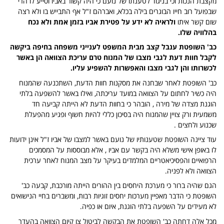
מקצבת הנכות וכי בניגוד לטענתו של נועם כי היה קשור באביו וסייע לו הרי
שבפועל רוב חייו הבוגרים בילה בכלא, ואברהם ז"ל אף התבייש בו ולא רצה
שום קשר איתו
ולראיה לא ידע על פטירת אביו בזמן אמת ולא נכח
בהלוויה שלו.
כב' השופטת ענבל קצב מבית המשפט לענייני משפחה בחיפה ביקשה
לקבל חוות דעת לגבי מצבו של המנוח טרם עריכת הצוואה הן באשר
לכשרותו והן לגבי מצבו והאפשרות להשפיע עליו.
כב' השופטת לאחר שבחנה את מסקנות חוות הדעת, השתכנעה שהמנוח
היה כשיר לחתום על הצוואה במועד עריכתה, ואילו באשר להשפעה בלתי
הוגנת מצדה של מירה , הובהר כי בחוות הדעת לא הייתה קביעה חד
משמעית ורק צויין שהמנוח היה בסיכון כללי להיות חשוף ופגיע מהפעלת
שכנוע ולחצים .
עוד ציינה השופטת שטענותיו של נועם באשר למצבו של אביו ז"ל אינן ידועות
לו באופן אישי משלא היה בקשר עם אביו , אלא מבוססות על המסמכים
הרפואיים והפסיכיאטריים המלמדים בעיקר על מצב המנוח לאחר ערכית
הצוואה ולא לפניה.
הגם שהיה ברור כי מערכת היחסים בין ההורים הייתה מורכבת, קבעה כב'
השופטת כי הדבר מאפיין מערכות יחסים זוגיות רבות, ומשברים בחיי הנישואים
לא מעידים על השפעה בלתי הוגנת, איום או כפיה.
מכל אלה דחתה כב' השופטת את הבקשה לביטול צו קיום הצוואה בהעדר