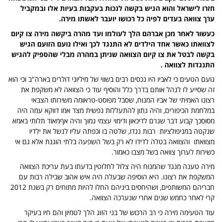
חזרו לישראל והוא הגיש בקשה לנכות בעקבות בעיות אלו ובמקביל
ערך צוואה בעדים לפיה כל רכושו יועבר לאשתו מירה.
כעשור לאחר מכן אברהם הלך לעולמו ועד מהרה ביקשה מירה צו קיום
לצוואתו כאשר אחד הילדים לא התנגד לכך ואילו נועם הזועם הגיש
בקשה לבטל את צו קיום הצוואה שניתן במהרה מבלי שהספיק להגיש
התנגדות לצוואה .
נועם הטעים כי לאביו היו נכסים רבים בשווי של מיליוני דולרים בארה"ב וכי הוא
זה שסייע לו לנהל אותם בדרך כלל והוסיף עוד כי הצוואה לא משקפת את
רצונו האמיתי של אביו המנוח, שסבל מפוסט-טראומה משירותו הצבאי
במלחמת הכיפורים, והיה נתון להתעללות נפשית מצד אמו דווקא עמה היה
מסוסכך קבוע דבר שגרם לדיכאון ודימוי עצמי נמוך והיה אףמאוד תלותי באמא
שנקטה במניפולציות רבות נגדו, שלטה בו וכפתה עליו לנשל את ילדיו
מצוואתו והצוואה בטלה לדידו לא רק בשל השפעה בלתי הוגנת אלא גם אי
כשירות לערוך צוואה בשל מצבו כאמור.
מירה טענה מנגד שהמנוח היה צלול לחלוטין בדעתו בעת עריכת הצוואה
המשקפת את רצונו. היא הוסיפה שבעלה היה איש אהוב שבילה רבות עם
חבריהם המשותפים, ושהיחסים ביניהם החלו להיות מתוחים רק בשנת 2012
קרי לאחר כחמש שנים אחרי שנערכה הצוואה.
עוד הטעימה מירה כי רב הרכוש של בני הזוג הלך לטמיון והם חיו בעיקר