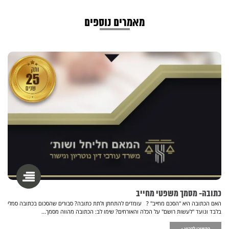
מאמרים נוספים
כתובה- מסמך משפטי מחייב
האם הכתובה היא "הסכם מחייב" ? עומדים להתחתן ולתת כתובה? סבורים שהסכום בכתובה סמלי
בלבד ונועד "לעשות רושם" על הכלה והאורחים? שימו לב: הכתובה מהווה מסמך...