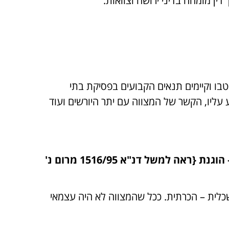
דין מומחה בדיני ירושה וצוואות.
ו וקיימים תנאים הקבועים בפסיקת בתי
ליו, הקשר של המצווה עם יתר היורשים ועוד
בהלכה הפסוקה נקבעו אבני בוחן ומבחני עזר לבחינת קיומה או היעדרה של פ"ד, השפעה בלתי – הוגנת {ראה למשל דנ"א 1516/95 מרום נ'
שכלית – הכרתית. ככל שהמצווה לא היה עצמאי