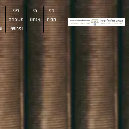
דף
מי
דיני
הבית
אנחנו
משפחה
י
וגירושין
וצ