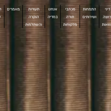
דיני
התמחות
מכתבי
אנחנו
תעודות
מאמרים
ה
רושה
ושירותים
תודה
במדיה
הוקרה
ש
וואות
מלקוחות
והשתלמות