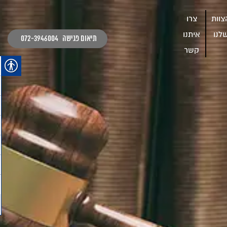
צוות
צרו
לנו
איתנו
תיאום פגישה
072-3946004
קשר