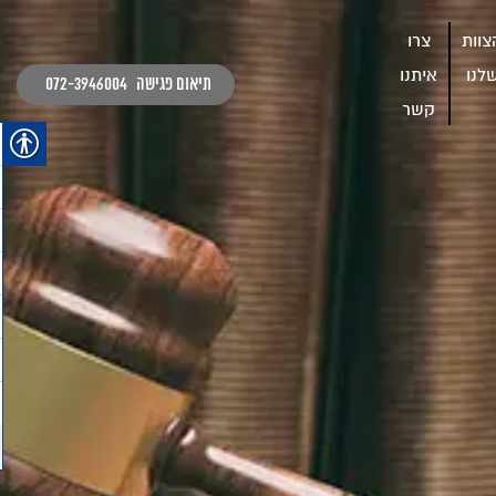
צוות
צרו
לנו
איתנו
תיאום פגישה
072-3946004
קשר