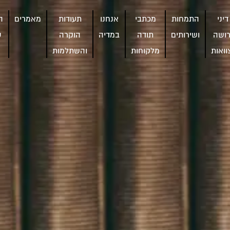
דיני
התמחות
מכתבי
אנחנו
תעודות
מאמרים
ה
רושה
ושירותים
תודה
במדיה
הוקרה
ש
וואות
מלקוחות
והשתלמות