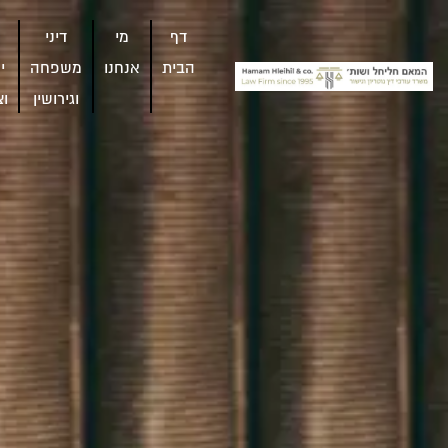
דף
מי
דיני
הבית
אנחנו
משפחה
י
וגירושין
וצ