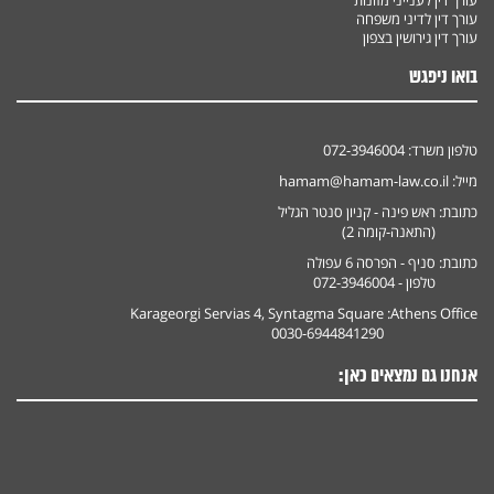
עורך דין לענייני מזונות
עורך דין לדיני משפחה
עורך דין גירושין בצפון
בואו ניפגש
טלפון משרד:
072-3946004
מייל:
hamam@hamam-law.co.il
כתובת:
ראש פינה - קניון סנטר הגליל
(התאנה-קומה 2)
כתובת:
סניף - הפרסה 6 עפולה
טלפון - 072-3946004
Karageorgi Servias 4, Syntagma Square
Athens Office:
0030-6944841290
אנחנו גם נמצאים כאן: