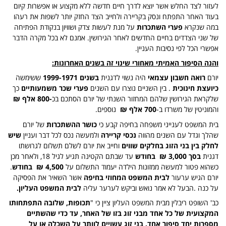
לעזור לצד החלש אשר יוצא לדרך חיים חדשה ללא מקצוע או אפשרות קיום
בעוד האחר התפתח ונסק בקריירה ולחייב הצד החזק יותר לשפות את רעהו
במה שנקרא
פערי השתכרות
על מנת לעשות צדק ושוויון בנקודת הפתיחה
של שני הצדדים בחיים החדשים לאחר הגירושין. אמנם לא בכל מקרה הדבר
אפשרי הכל לפי נסיבות העניין.
והנה הסיפור האמיתי מאחורי שינוי זה בשנים האחרונות:
יורם
רואה חשבון עצמאי
היה נשוי לדגנית
בשנים 1999-1971
ששימשה
כיועצת חינוכית
. בין השניים נוצרו עם השנים
פערי שכר משמעותיים
כך
שלקראת הגירושין שלהם המחזור השנתי של יורם הסתכם בכ
-800 אלף ₪
והמוניטין של משרדו ב-
700 אלף ₪
נוספים.
בית המשפט לענייני משפחה בחיפה קבע כי
כושר ההשתכרות
של יורם
שהלך וגדל עם השנים מהווה
נכסי קריירה
ולמעשה נכס לכל דבר ועניין
שיש
לחלק בין בני הזוג בחלקים שווים
וחייב את יורם לשלם תשלום לגרושתו
דגנית
בסך 3,000 ₪ בחודש
עד שבתם הקטינה תגיע לגיל 18, ולאחר מכן
כשהוא פטור למעשה ממזונות הילדה יעמוד התשלום על
4,500 ₪ בחודש
.
יורם הגיש ערעור
לבית המשפט המחוזי בחיפה
אשר השאיר את הפסיקה
על כנה .הבעל לא אמר נואש וביקש לערער עליה
לבית המשפט העליון.
כב' השופט ריבלין מבית המשפט העליון ציין כי "
תכופות, שלובה התפתחותו
המקצועית של כל אחד מבני זוג בזו של האחר, עד כדי שהשתיים
מספרות יחד סיפור אחד. בני זוג עשויים לוותר על השכלה או על