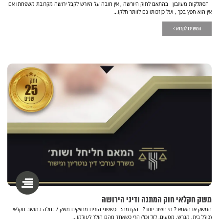
הסתלקות מעיזבון בהתאם לחוק היורשה , אין חובה על היורש לקבל ירושה מקרובת משפחתו אם
אין הוא חפץ בכך , ועל כן זכותו גם לוותר חלקו...
המשיכו לקרוא >
משק חקלאי חוק המתנה ודיני הירושה
המשק או האמא ? מי חשוב יותר? הקדמה: כששני הורים מחזיקים משק / נחלה במושב חקלאי
(כולל בית, מגרש, מטעים, לול וכו') הרי כשאחד מהם הולך לעולמו...