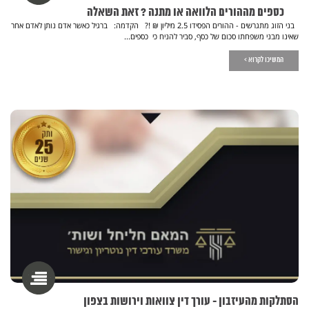
כספים מההורים הלוואה או מתנה ? זאת השאלה
בני הזוג מתגרשים - ההורים הפסידו 2.5 מיליון ₪ !? הקדמה: ברגיל כאשר אדם נותן לאדם אחר
שאינו מבני משפחתו סכום של כסף, סביר להניח כי כספים...
המשיכו לקרוא >
הסתלקות מהעיזבון - עורך דין צוואות וירושות בצפון