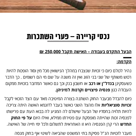
נכסי קריירה – פערי השתכרות
הבעל התקדם בעבודה – האישה תקבל 250,000 ₪
הקדמה:
נהיר לכולם כיום כי זכויות שנצברו במהלך הנישואין מכל מין וסוד הופכות להיות
רכוש משותף של שני בני הזוג ואין זה משנה על שם מי הם רשומים . כך הדבר
כשעסקינן
בנדל"ן או רכב
או חשבון בנק וכך גם כאשר המדובר בזכויות ממקום
העבודה כגון
פנסיה פיצויים וקרנות למיניהן.
כיום להבדל מבעבר החוק השתנה בצורה המיטיבה מאד עם הצד הזכאי לקבל
זכויות סוציאליות
אלו מהצד השני כאשר בעבר לדוגמא האשה היתה צריכה
להיות תלויה בחסדיו של הבעל שישלם לה המגיע לה בבוא העת עם פרישתו
לפנסיה זכות שהייתה מופסקת עם פטירתו ממילא, ואילו היום
על פי החוק
החדש
הרי קרן הפנסיה היא זו האחראית לתשלום ולכל ימי חייה של האישה.
מעבר לזכויות הנ"ל פסיקת בתי המשפט שהביאה לשינוי אף בחוק מנסה