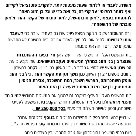
משרה, לעבוד או ללמוד שעות מעטות יותר, להקריב פוטנציאל לקידום
ואף לוותר לחלוטין על קריירה, כל זאת כדי שיוכל בן הזוג האחר
להתפתח בעצמו, למען טובתו-שלו, למען טובתו של הקשר הזוגי ולמען
טובתה של המשפחה".
יורם המאוכזב זעק כי חלוקת הפוטנציאל שלו גם בעתיד יש בה כדי
לשעבד
אותו לגרושתו
ולחייב אותו להוסיף ולעבוד עבורה. בית המשפט לא התרשם
מזעקתו של יורם ודחה את טענותיו.
בית המשפט העליון הדגיש כי האיזון ייעשה אך ורק
בפער ההשתכרות
שנוצר בין בני הזוג במהלך הנישואים ועקב הנישואים
. עוד נקבע כי את
הכישרון האישי
יש להוציא מגדר חשבון האיזון. כמו כן, יש לקחת בחשבון
נתונים נוספים לצורך האיזון, כגון
משך תקופת הקשר הזוגי, גיל בני הזוג,
אופק השתכרותם, הפרשי השכר, רמת ההשכלה, צבירת הניסיון
והמוניטין, וכן את מידת הוויתור שעשה בן הזוג האחר.
בית המשפט העליון העדיף במקרה זה להפוך את התשלום החודשי
לחיוב חד
פעמי מראש
ולכן ביטל את התשלום החודשי שקבע בית המשפט לענייני
משפחה, ופסק לאישה תשלום חד פעמי
בסך 250,000 ₪ .
.
יש לציין למען הסר ספק כי התשלום הנ"ל הינו
בנוסף
לכל זכות אחרת
המגיעה לאישה מהרכוש המשותף בין היתר חסכונות קופות פנסיה וכיוצ"ב.
כיום בבתי המשפט נהוג לבחון את גובה ההפרש בין הצדדים ביחס