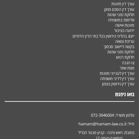
עורך דין מזונות
עורך דין הסכם ממון
חלוקת זמני שהות
אלימות במשפחה
מזונות אישה
ידועה בציבור
ייצוג בהליכי גירושין בכל בתי הדין הדתיים
עריכת צוואה
בקשה ליישוב סכסוך
חלוקת זמני שהות
חלוקת רכוש
צו הגנה
מפת אתר
עורך דין לענייני מזונות
עורך דין לדיני משפחה
עורך דין גירושין בצפון
בואו ניפגש
טלפון משרד:
072-3946004
מייל:
hamam@hamam-law.co.il
כתובת:
ראש פינה - קניון סנטר הגליל
(התאנה-קומה 2)