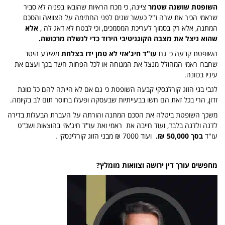
השופטת שושנה שטמר
ציינה, כי מכח הראיות שהובאו בפניה לא סביר
שראמי הכיר את שרה ז"ל כעשר שנים לפני החתימה על הצוואה והסכם
המתנה, אלא רק בסמוך לעריכת המסמכים, וכי לבטח לא דאג לה ,
אלא
שהוא ניצל את מצבה הקוגניטיבי הירוד כדי לנשלה מרכושה.
השופטת קבעה כי גם
עו"ד חיג'אזי לא טמן ידו בצלחת
משידע היטב
שחברו ראמי המהולל מנצל את המנוחה או לכל הפחות חשד בכך ועצם את
עיניו בכוונה.
לגבי בני הזוג קורלנסקי קבעה השופטת כי גם אם לא הייתה להם כל כוונת
זדון, הרי בכל זאת הם חשו בבעייתיות שבעסקה ופעלו בחוסר תום לב בקיומה.
משכך השופטת ביטלה את הסכם המתנה והורתה על העברת הבעלות בדירה
לדנה ולדנה בלבד, ועוד חייבה את ראמי ואת עו"ד חיג'אזי בהוצאות ושכ"ט
עו"ד
בסך 50,000 ₪.
ועוד 7000 ₪ מבני הזוג קורלינסקי .
מחפשים עורך דין ירושה וצוואות מומלץ?