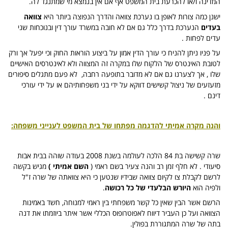
המדינה ו/או להכרעת בית המשפט אף אם אין בנמצא מי שמתנגד לה.
ישנן כמה צורות לאופן בו נערכת צוואה והדרך הנפוצה ביותר היא
צוואה
בעדים
הנערכת בדרך כלל גם אם לא חובה במשרד עורך דין ובנוכחות שני
עדים לפחות .
על פניו ניתן להניח כי עורך הדין אמון על ביצוע הוראות החוק וכי יפעל אך ורק
לטובת האינטרס של הלקוח שלו במקרה זה המצווה ולא לאינטרסים האישיים
שלו , אך לצערנו גם אם לא מדובר בתופעה רחבה, לא פעם מתגלים סיפורים
מזעזעים של ניצול קשישים דווקא על ידי בני משפחותיהם או על ידי עורכי
דינם .
והנה מקרה אמיתי להדגמה מפתחו של בית המשפט לענייני משפחה:
שרה קשישה בת 84 הלכה לעולמה בשנת 2008 בעודה שוהה בבית אבות
סיעודי . לא חלף זמן רב והנה צעיר בשם ראמי (
השם אמיתי )
מגיש בקשה
לרשם לקבלת צו לקיום צוואה שבידיו שנטען כי היא צוואתה של שרה ז"ל
ולפיה הוא
היורש הבלעדי של כל רכושה
.
הרשם אשר הבין שאין כל קשר משפחתי בין ראמי למנוחה, חשד באמינות
הצוואה ועל כן העביר דיווח לאפוטרופוס הכללי אשר איתר ביוזמתו את דנה
בתה של שרה המתגוררת בפולין.