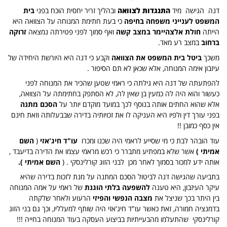
דנה הגישה מיד
התנגדות לצוואה
ובהליך זריר יחסית הוכח בפני
בית
המשפט לענייני משפחה בחיפה
כי בעת חתימת המנוחה על הצוואה היא
הייתה
חולת אלצהיימר במצב קשה
ואף סמוך לפני פטירתה נמצאה
זרוקה
ברחוב
במצב רע מאד.
משכך
ביטל בית המשפט את הצוואה
וקבע כי דנה היא היורשת היחידה של
עיזבון אימה המנוחה, אלא שכאן לא תם הסיפור .
להפתעתה של דנה היא גילתה כי ראמי שטען שהכיר את המנוחה לפני
כעשור והוא היה לה כמעין בן שאין לה, לא הסתפק בחתימתה על הצוואה,
אלא שהוא החתים אותה בנוסף לכך במועד מוקדם יותר על
הסכם מתנה
בפני עורך דין ולפיו היא העניקה לו את זכויותיה בדירה שבבעלותה וזאת חינם
אין כסף כמובן !!
עוד הובהר לבת כי מי שסייע לראמי היה שכנו ומכרו
עו"ד חיג'אזי
(
השם
אמיתי )
אשר שלא במפתיע מתברר כי רכש מראמי עצמו את הדירה בדיעבד ,
אותה ידע למכור בסמוך לאחר מכן לבני הזוג קורלינסקי . (
השם אמיתי ).
בתביעה שהגישה דנה לביטול הסכם המתנה על מנת לזכות בדירה שהיא
עיקר העיזבון, היא טענה
להשפעה בלתי הוגנת
של ראמי על אמה המנוחה
בין היתר בכך שניצל את
מצבה הנפשי והפיזי
הרעוע ולאחר שלקתה
בדמנציה חמורה, זאת כאשר עו"ד חיג'אזי היה שותף למעלליו, וכך גם בני הזוג
קורלינסקי שהתעלמו מהבעייתיות בביצוע העסקה בעוד המנוחה בחייה !!!