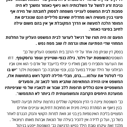
גניבת זרע למשל על השלכותיה ו/או ניאף כאמור ומשכך לא היה
סמכות לבית המשפט לענייני משפחה לפסוק לחובתה של מירה אף
פיצוי בגין מעשיה ו/או מחדליה שאינם פליליים הגם שנוגדים את
המוסר הלכה למעשה או הדרך המקובלת אך אין בהם משום עילה
לחיוב בפיצוי כאמור.
הפעם זה היה תורו של דניאל לערער לבית המשפט העליון על החלטת
המחוזי שדי הפתיעה אותו וגרמה לו שוב מפח נפש .
בפסק דין שניתן פה אחד על ידי הרכב בית המשפט העליון של כב'
השופטים
השופטת יעל וילנר
,
גילה כנפי-שטייניץ
ו
עופר גרוסקופף
, דחו
את הערעור והסבירו כי מובן מאליו כי יגילוי בדיעבד של אדם כי הוא אינו אביו
הביולוגי של הילד שגידל בפועל כבנו, וכפי שכתבה כב' השופטת וילנר "
יש בו
כדי לטלטל את עולמו…..ברם, מבלי חלילה להקל ראש בתחושות אלו,
המשפט אינו הזירה המתאימה שתביא מזור לכאב זה, והסעדים
המשפטיים אינם כוללים תרופות ללב שבור או לכאביו של מי שציפיותיו
ממערכת היחסים הקרובה והמשמעותית לו ביותר לא התממשו
".
כב' השופטת ציינה כי הדין והפסיקה שוללים נחרצות עילות תביעה למשל
בגין ניאוף או הסתרת נטייה מינית או מחויבות דתית,או עניינים אחרים
המצויים בליבת האינטמיות בין בני זוג וזאת למרות הקושי והנזק הנגרם לאחר
בשל כך, ועל כן לדידה אין להכיר בעילה של הונאת אבהות מאותו רציונאל .
מלבד זאת עיקרון טובת הילד כפיש הדגישה כב' השופטת ייפגע בניהול