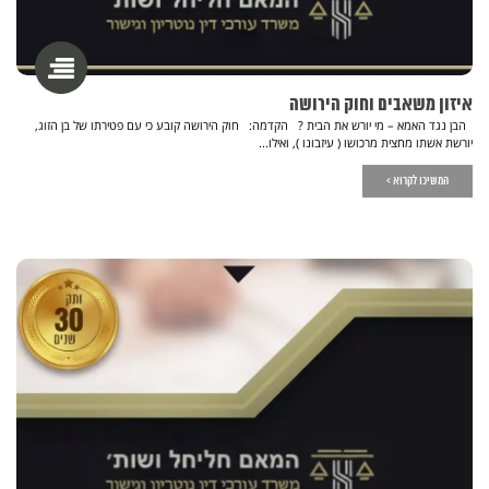
איזון משאבים וחוק הירושה
הבן נגד האמא – מי יורש את הבית ? הקדמה: חוק הירושה קובע כי עם פטירתו של בן הזוג,
יורשת אשתו מחצית מרכושו ( עיזבונו ), ואילו...
המשיכו לקרוא >