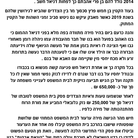
2014 נולד להם בן פרי אהבתם כך לפחות דניאל חשב .
בעוד הקטין בן חמש פרץ סכסוך מר בין הצדדים שהביא לגירושין שלהם
בשנת 2019 כאשר מאבק עיקש גם ניטש סביב זמני השהות של הקטין
המתוק.
והנה כרעם ביום בהיר מירה מתוודה בפה מלא בפני דניאל ההמום כי
בנו האהוב בפועל הוא בנו של חבר מהעבודה עמו ניהלה רומן מאחורי
גבו ואף הציגה לו ראיות בזמן אמת של מעשה הניואף שלה וידיעתה
הברורה כבר אז הילד אינו שלו אם כי לטענתה הדבר נעשה בתרומת
זרע ולא מכח יחסי מין שקיימה עם האבא של בנם .
בכל מקרה כך או אחרת דניאל חש פגיעה קשה מנשוא בו בכבודו
ובגודל יחסיו על בנו דבר שגרם לו לדידו לנזק נפשי חמור שאין לו כל
תקנה ועל כן הגיש תביעה נזיקית לבית המשפט לענייני משפחה על
סך של כ- 650,000 ₪ .
לאחר שנשמעו טעות וראיות הצדדים פסק בית המשפט לטובתו של
דניאל סך של 250,000 ₪ נזק גלובאלי המביע את מורת הרוח
מהתנהגותה של מירה כלפיו .
חיש מהר הגישה מירה ערעור לבית המשפט המחוזי שם שלושת
שופטותיו שישבו בהרכב בית המשפט קיבלו פה אחד את הערעור
וביטלו את פסק הדי החדשני הלכה למעשה , וזאת מן הטעם הפשוט
לדידן כי בדין הישראלי לא מוכרת עילה בחוק של "הונאת אבהות" כגון