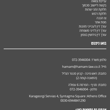
עריכת צוואה
בקשה ליישוב סכסוך
חלוקת זמני שהות
חלוקת רכוש
צו הגנה
מפת אתר
עורך דין לענייני מזונות
עורך דין לדיני משפחה
עורך דין גירושין בצפון
בואו ניפגש
טלפון משרד:
072-3946004
מייל:
hamam@hamam-law.co.il
כתובת:
ראש פינה - קניון סנטר הגליל
(התאנה-קומה 2)
כתובת:
סניף - הפרסה 6 עפולה
טלפון - 072-3946004
Karageorgi Servias 4, Syntagma Square
Athens Office:
0030-6944841290