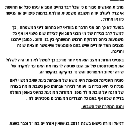
מרבית האנשים סבורים כי שכל דבר בחיים המביא עימו סבל או תחושת
אי צדק לעולם יהיה תשובה משפטית הולמת בדמות פיצויים או ענישה
כזו או אחרת .
בפועל לא כך הם פני הדברים בוודאי לא בתחום דיני המשפחה , כך
למשל לרב בגידה של מי מבני הזוג אין לצידה שום פיצוי או אף כל
משמעות ביחס לחלוקת הרכוש המשותף בין בני הזוג . כמובן ייתכנו
מצבים מאד יחודיים שיש בהם פוטנציאל שיאפשר תוצאה שונה
וחריגה.
בענייני הורות המצב הוא אף יותר מורכב כך למשל לא ניתן היה לשלול
את אפוטרפסתו של אב הגם שניסה לרצוח את האם עד למקרה של
שירה יסקוב המפורסם והשינוי בחקיקה בהקשר זה.
סוגיה מעניינת וכואבת היא נושא של האבהות בעת שאב הנשוי לאם
מגלה כי היא בגדה בו ועותר לבירור אבהותו כאן ניצבת חומה בצורה
של הגנה על טובת הילד מפני ממזרות המונעת כמעט באופן מוחלט
בדיקה שכזו אף באם כל הצדדים המעורבים מסכימים לה .
והנה המקרה של השבוע:
דניאל ומירה נישאו בשנת 2011 בנישואין אזרחיים בחו"ל וכבר בשנת